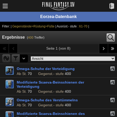
Eorzea-Datenbank
Filter: |
Gegenstände>Rüstung>Füße
| Ausrüst.- stufe :
61-70
|
Ergebnisse
(
400
Treffer)
Seite 1 (von 8)
Omega-Schuhe der Verteidigung
Ab St.
70
Gegenst.- stufe
400
Modifizierte Scaeva-Beinschienen der
Verteidigung
Ab St.
70
Gegenst.- stufe
400
Omega-Schuhe des Verstümmelns
Ab St.
70
Gegenst.- stufe
400
Modifizierte Scaeva-Beinschienen des