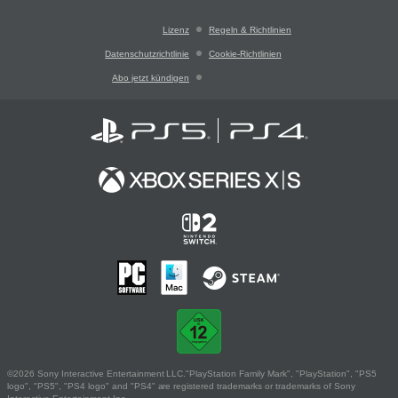
Lizenz
Regeln & Richtlinien
Datenschutzrichtlinie
Cookie-Richtlinien
Abo jetzt kündigen
©2026 Sony Interactive Entertainment LLC."PlayStation Family Mark", "PlayStation", "PS5
logo", "PS5", "PS4 logo" and "PS4" are registered trademarks or trademarks of Sony