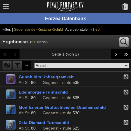
Eorzea-Datenbank
Filter: |
Gegenstände>Rüstung>Schild
| Ausrüst.- stufe :
71-80
|
Ergebnisse
(
51
Treffer)
Seite 1 (von 2)
Gunnhildrs Unbeugsamkeit
Ab St.
80
Gegenst.- stufe
535
Edenmorgen-Turmschild
Ab St.
80
Gegenst.- stufe
535
Modifizierter Gruftschleicher-Drachenschild
Ab St.
80
Gegenst.- stufe
530
Zeta-Diamant-Turmschild
Ab St.
80
Gegenst.- stufe
525