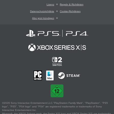
Lizenz
Regeln & Richtlinien
Datenschutzrichtlinie
Cookie-Richtlinien
Abo jetzt kündigen
©2026 Sony Interactive Entertainment LLC."PlayStation Family Mark", "PlayStation", "PS5
logo", "PS5", "PS4 logo" and "PS4" are registered trademarks or trademarks of Sony
Interactive Entertainment Inc.
Microsoft, the XBOX Sphere mark, the Series X|S logo and XBOX Series X|S are trademarks