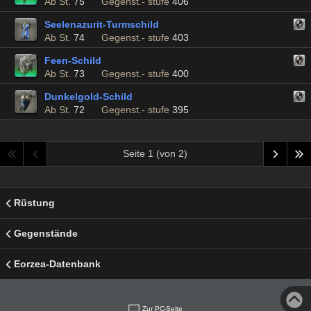
Ab St.
75
Gegenst.- stufe
406
Seelenazurit-Turmschild
Ab St.
74
Gegenst.- stufe
403
Feen-Schild
Ab St.
73
Gegenst.- stufe
400
Dunkelgold-Schild
Ab St.
72
Gegenst.- stufe
395
Seite 1 (von 2)
Rüstung
Gegenstände
Eorzea-Datenbank
Zur PC-Seite