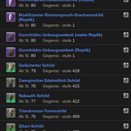
Ab St.
80
Gegenst.- stufe
1
Modifizierter Richterspruch-Drachenschild
(Replik)
Ab St.
80
Gegenst.- stufe
1
Gunnhildrs Unbeugsamkeit (matte Replik)
Ab St.
80
Gegenst.- stufe
1
Gunnhildrs Unbeugsamkeit (Replik)
Ab St.
80
Gegenst.- stufe
1
Geläuterter Schild
Ab St.
79
Gegenst.- stufe
418
Zwergischer Edelmithril-Schild
Ab St.
78
Gegenst.- stufe
415
Nabaath-Schild
Ab St.
77
Gegenst.- stufe
412
Titanbronze-Turmschild
Ab St.
76
Gegenst.- stufe
409
Qitari-Schild