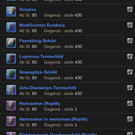
Srivatsa
Ab St.
80
Gegenst.- stufe
430
Modifiziertes Eulabeia
Ab St.
80
Gegenst.- stufe
430
Feenkönig-Schild
Ab St.
80
Gegenst.- stufe
430
Lupercus-Turmschild
Ab St.
80
Gegenst.- stufe
430
Smaragdyn-Schild
Ab St.
80
Gegenst.- stufe
430
Zeta-Diamantyn-Turmschild
Ab St.
80
Gegenst.- stufe
430
Hartnacken (Replik)
Ab St.
80
Gegenst.- stufe
1
Hartnacken in memoriam (Replik)
Ab St.
80
Gegenst.- stufe
1
Richterspruch-Drachenschild (Replik)