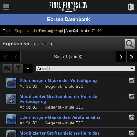
Eorzea-Datenbank
Filter: |
Gegenstände>Rüstung>Kopf
| Ausrüst.- stufe :
71-80
|
Ergebnisse
(
371
Treffer)
Seite 1 (von 8)
Edenmorgen-Maske der Verteidigung
Ab St.
80
Gegenst.- stufe
530
Modifizierter Gruftschleicher-Helm der
Verteidigung
Ab St.
80
Gegenst.- stufe
530
Edenmorgen-Maske des Verstümmelns
Ab St.
80
Gegenst.- stufe
530
Modifizierter Gruftschleicher-Helm des