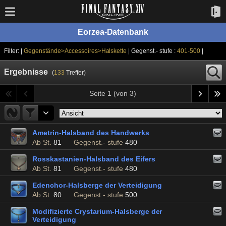
Eorzea-Datenbank
Filter: |
Gegenstände>Accessoires>Halskette
| Gegenst.- stufe :
401-500
|
Ergebnisse
(
133
Treffer)
Seite 1 (von 3)
Ametrin-Halsband des Handwerks
Ab St.
81
Gegenst.- stufe
480
Rosskastanien-Halsband des Eifers
Ab St.
81
Gegenst.- stufe
480
Edenchor-Halsberge der Verteidigung
Ab St.
80
Gegenst.- stufe
500
Modifizierte Crystarium-Halsberge der
Verteidigung