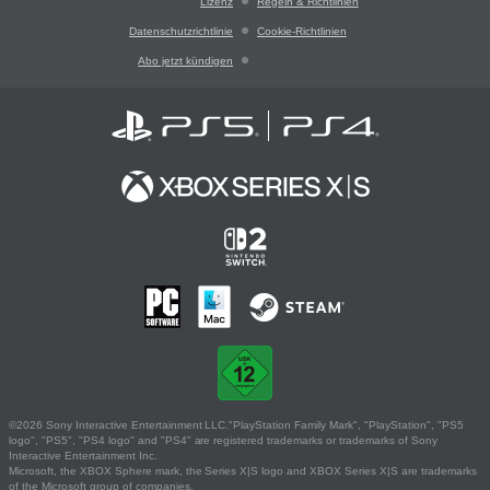
Lizenz
Regeln & Richtlinien
Datenschutzrichtlinie
Cookie-Richtlinien
Abo jetzt kündigen
©2026 Sony Interactive Entertainment LLC."PlayStation Family Mark", "PlayStation", "PS5
logo", "PS5", "PS4 logo" and "PS4" are registered trademarks or trademarks of Sony
Interactive Entertainment Inc.
Microsoft, the XBOX Sphere mark, the Series X|S logo and XBOX Series X|S are trademarks
of the Microsoft group of companies.