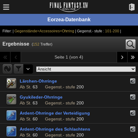
Eorzea-Datenbank
Filter: |
Gegenstände>Accessoires>Ohrring
| Gegenst.- stufe :
101-200
|
Ergebnisse
(
152
Treffer)
Seite 1 (von 4)
Lärchen-Ohrringe
Ab St.
63
Gegenst.- stufe
200
Gyukileder-Ohrringe
Ab St.
63
Gegenst.- stufe
200
Ardent-Ohrringe der Verteidigung
Ab St.
60
Gegenst.- stufe
200
Ardent-Ohrringe des Schlachtens
Ab St.
60
Gegenst.- stufe
200