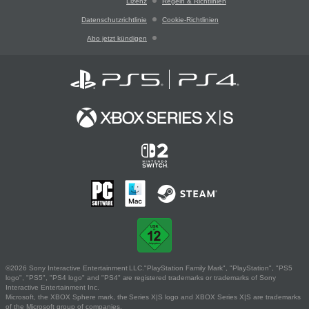
Lizenz
Regeln & Richtlinien
Datenschutzrichtlinie
Cookie-Richtlinien
Abo jetzt kündigen
©2026 Sony Interactive Entertainment LLC."PlayStation Family Mark", "PlayStation", "PS5
logo", "PS5", "PS4 logo" and "PS4" are registered trademarks or trademarks of Sony
Interactive Entertainment Inc.
Microsoft, the XBOX Sphere mark, the Series X|S logo and XBOX Series X|S are trademarks
of the Microsoft group of companies.