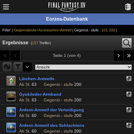
Eorzea-Datenbank
Filter: |
Gegenstände>Accessoires>Armreif
| Gegenst.- stufe :
101-200
|
Ergebnisse
(
157
Treffer)
Seite 1 (von 4)
Lärchen-Armreife
Ab St.
63
Gegenst.- stufe
200
Gyukileder-Armband
Ab St.
63
Gegenst.- stufe
200
Ardent-Armreif der Verteidigung
Ab St.
60
Gegenst.- stufe
200
Ardent-Armreif des Schlachtens
Ab St.
60
Gegenst.- stufe
200