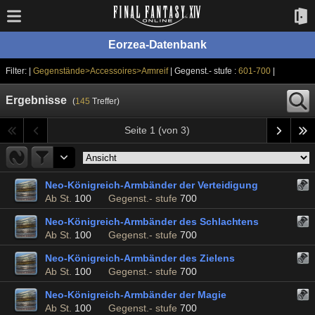
Eorzea-Datenbank
Filter: |
Gegenstände>Accessoires>Armreif
| Gegenst.- stufe :
601-700
|
Ergebnisse
(
145
Treffer)
Seite 1 (von 3)
Neo-Königreich-Armbänder der Verteidigung
Ab St.
100
Gegenst.- stufe
700
Neo-Königreich-Armbänder des Schlachtens
Ab St.
100
Gegenst.- stufe
700
Neo-Königreich-Armbänder des Zielens
Ab St.
100
Gegenst.- stufe
700
Neo-Königreich-Armbänder der Magie
Ab St.
100
Gegenst.- stufe
700