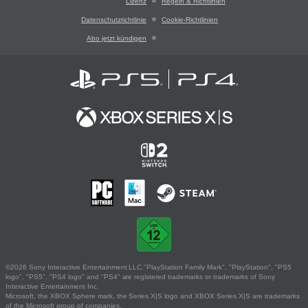
Lizenz
Regeln & Richtlinien
Datenschutzrichtlinie
Cookie-Richtlinien
Abo jetzt kündigen
©2026 Sony Interactive Entertainment LLC."PlayStation Family Mark", "PlayStation", "PS5
logo", "PS5", "PS4 logo" and "PS4" are registered trademarks or trademarks of Sony
Interactive Entertainment Inc.
Microsoft, the XBOX Sphere mark, the Series X|S logo and XBOX Series X|S are trademarks
of the Microsoft group of companies.