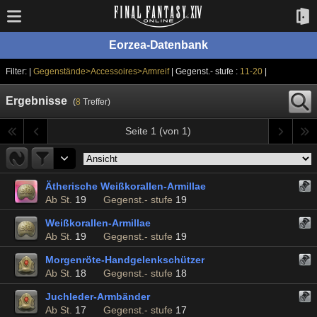
Eorzea-Datenbank
Filter: |
Gegenstände>Accessoires>Armreif
| Gegenst.- stufe :
11-20
|
Ergebnisse
(
8
Treffer)
Seite 1 (von 1)
Ätherische Weißkorallen-Armillae
Ab St.
19
Gegenst.- stufe
19
Weißkorallen-Armillae
Ab St.
19
Gegenst.- stufe
19
Morgenröte-Handgelenkschützer
Ab St.
18
Gegenst.- stufe
18
Juchleder-Armbänder
Ab St.
17
Gegenst.- stufe
17