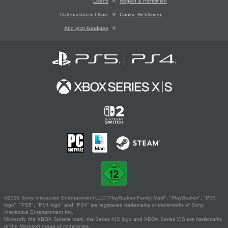
Lizenz
Regeln & Richtlinien
Datenschutzrichtlinie
Cookie-Richtlinien
Abo jetzt kündigen
©2026 Sony Interactive Entertainment LLC."PlayStation Family Mark", "PlayStation", "PS5
logo", "PS5", "PS4 logo" and "PS4" are registered trademarks or trademarks of Sony
Interactive Entertainment Inc.
Microsoft, the XBOX Sphere mark, the Series X|S logo and XBOX Series X|S are trademarks
of the Microsoft group of companies.