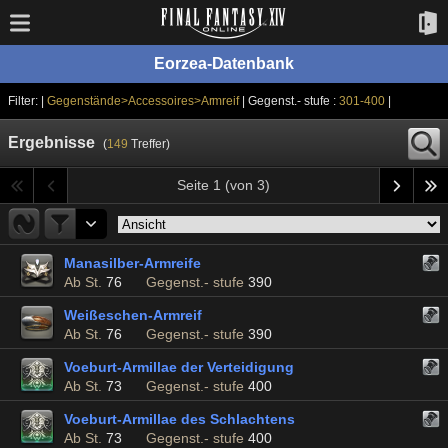
Eorzea-Datenbank
Filter: |
Gegenstände>Accessoires>Armreif
| Gegenst.- stufe :
301-400
|
Ergebnisse
(
149
Treffer)
Seite 1 (von 3)
Manasilber-Armreife
Ab St.
76
Gegenst.- stufe
390
Weißeschen-Armreif
Ab St.
76
Gegenst.- stufe
390
Voeburt-Armillae der Verteidigung
Ab St.
73
Gegenst.- stufe
400
Voeburt-Armillae des Schlachtens
Ab St.
73
Gegenst.- stufe
400