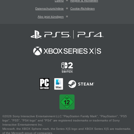
Lizenz
Regeln & Richtlinien
Datenschutzrichtlinie
Cookie-Richtlinien
Abo jetzt kündigen
©2026 Sony Interactive Entertainment LLC."PlayStation Family Mark", "PlayStation", "PS5
logo", "PS5", "PS4 logo" and "PS4" are registered trademarks or trademarks of Sony
Interactive Entertainment Inc.
Microsoft, the XBOX Sphere mark, the Series X|S logo and XBOX Series X|S are trademarks
of the Microsoft group of companies.