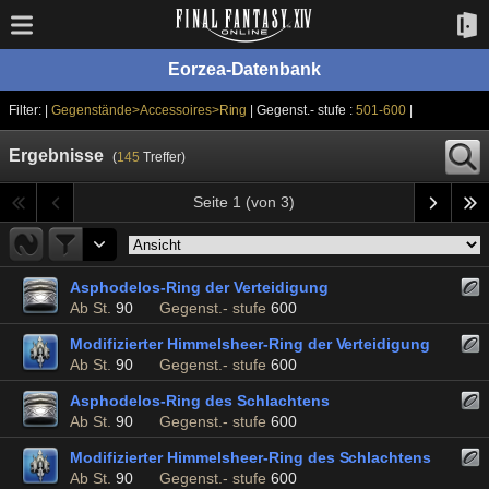
Eorzea-Datenbank
Filter: |
Gegenstände>Accessoires>Ring
| Gegenst.- stufe :
501-600
|
Ergebnisse
(
145
Treffer)
Seite 1 (von 3)
Asphodelos-Ring der Verteidigung
Ab St.
90
Gegenst.- stufe
600
Modifizierter Himmelsheer-Ring der Verteidigung
Ab St.
90
Gegenst.- stufe
600
Asphodelos-Ring des Schlachtens
Ab St.
90
Gegenst.- stufe
600
Modifizierter Himmelsheer-Ring des Schlachtens
Ab St.
90
Gegenst.- stufe
600