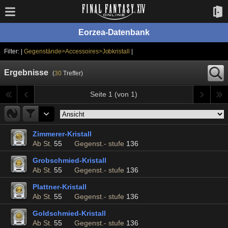
Eorzea-Datenbank
Filter: |
Gegenstände>Accessoires>Jobkristall
|
Ergebnisse
(
30
Treffer)
Seite 1 (von 1)
Zimmerer-Kristall
Ab St.
55
Gegenst.- stufe
136
Grobschmied-Kristall
Ab St.
55
Gegenst.- stufe
136
Plattner-Kristall
Ab St.
55
Gegenst.- stufe
136
Goldschmied-Kristall
Ab St.
55
Gegenst.- stufe
136