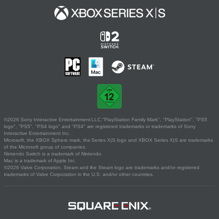
©2026 Sony Interactive Entertainment LLC."PlayStation Family Mark", "PlayStation", "PS5
logo", "PS5", "PS4 logo" and "PS4" are registered trademarks or trademarks of Sony
Interactive Entertainment Inc.
Microsoft, the XBOX Sphere mark, the Series X|S logo and XBOX Series X|S are trademarks
of the Microsoft group of companies.
Nintendo Switch is a trademark of Nintendo.
Mac is a trademark of Apple Inc.
©2026 Valve Corporation. Steam and the Steam logo are trademarks and/or registered
trademarks of Valve Corporation in the U.S. and/or other countries.