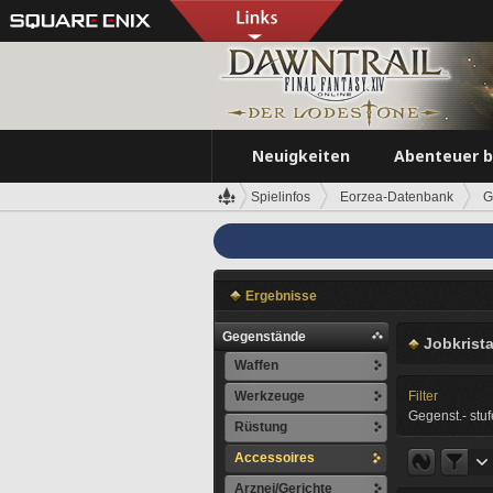
Neuigkeiten
Abenteuer 
Spielinfos
Eorzea-Datenbank
G
Ergebnisse
Gegenstände
Jobkrista
Waffen
Werkzeuge
Filter
Gegenst.- stuf
Rüstung
Accessoires
Arznei/Gerichte