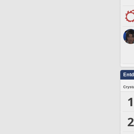
Ent
Crysta
1
2