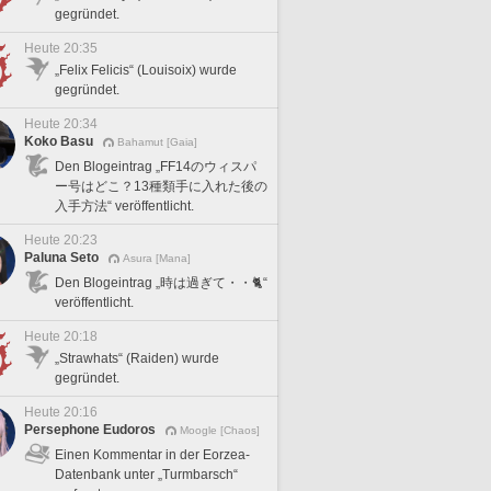
gegründet.
Heute 20:35
„Felix Felicis“ (Louisoix) wurde
gegründet.
Heute 20:34
Koko Basu
Bahamut [Gaia]
Den Blogeintrag „FF14のウィスパ
ー号はどこ？13種類手に入れた後の
入手方法“ veröffentlicht.
Heute 20:23
Paluna Seto
Asura [Mana]
Den Blogeintrag „時は過ぎて・・🐈“
veröffentlicht.
Heute 20:18
„Strawhats“ (Raiden) wurde
gegründet.
Heute 20:16
Persephone Eudoros
Moogle [Chaos]
Einen Kommentar in der Eorzea-
Datenbank unter „Turmbarsch“