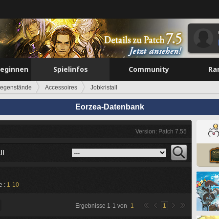
beginnen
Spielinfos
Community
Ra
egenstände
Accessoires
Jobkristall
Eorzea-Datenbank
Version: Patch 7.55
ll
e :
1-10
Ergebnisse
1
-
1
von
1
1