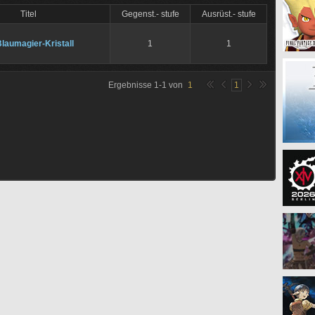
Titel
Gegenst.- stufe
Ausrüst.- stufe
laumagier-Kristall
1
1
Ergebnisse
1
-
1
von
1
1