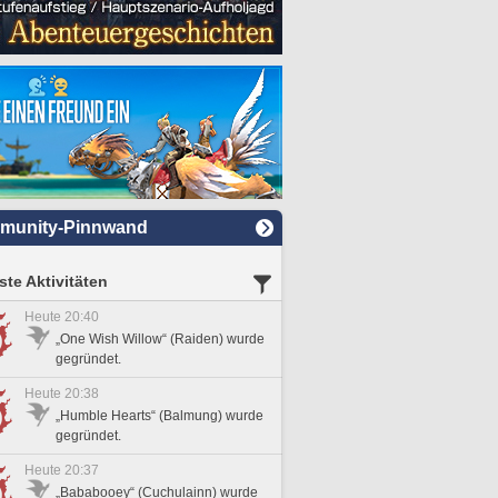
munity-Pinnwand
te Aktivitäten
Heute 20:40
„One Wish Willow“ (Raiden) wurde
gegründet.
Heute 20:38
„Humble Hearts“ (Balmung) wurde
gegründet.
Heute 20:37
„Bababooey“ (Cuchulainn) wurde