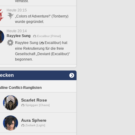
verfasst.
Heute 20:15
„Colors of Adventure!“ (Tonberry)
wurde gegründet.
Heute 20:14
Rayylee Sung
Excalibur [Primal]
Rayylee Sung (
Excalibur) hat
eine Rekrutierung für die freie
Gesellschaft „Deviant (Excalibur)“
begonnen.
decken
lline Conflict-Ranglisten
Scarlet Rose
Spriggan [Chaos]
Aura Sphere
Zodiark [Light]