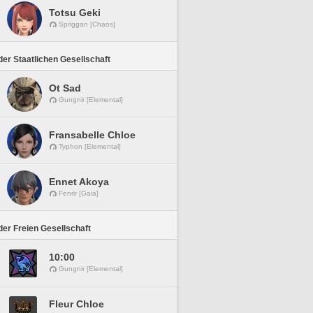
Totsu Geki
Spriggan [Chaos]
er Staatlichen Gesellschaft
Ot Sad
Gungnir [Elemental]
Fransabelle Chloe
Typhon [Elemental]
Ennet Akoya
Fenrir [Gaia]
er Freien Gesellschaft
10:00
Gungnir [Elemental]
Fleur Chloe