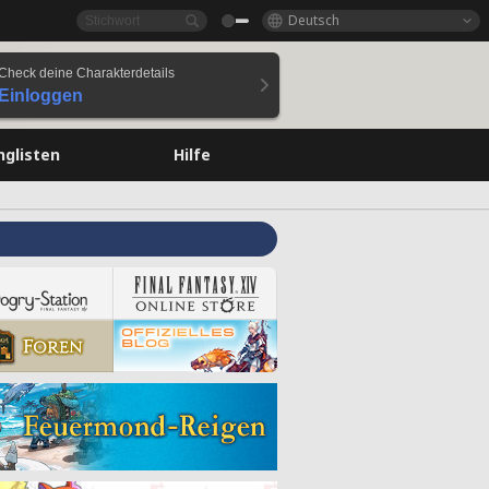
Deutsch
Check deine Charakterdetails
Einloggen
nglisten
Hilfe