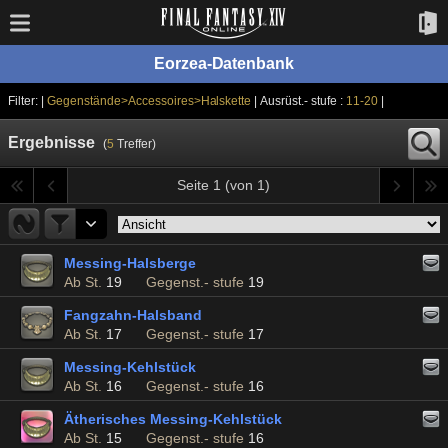
Eorzea-Datenbank
Filter: |
Gegenstände>Accessoires>Halskette
| Ausrüst.- stufe :
11-20
|
Ergebnisse
(
5
Treffer)
Seite 1 (von 1)
Messing-Halsberge
Ab St.
19
Gegenst.- stufe
19
Fangzahn-Halsband
Ab St.
17
Gegenst.- stufe
17
Messing-Kehlstück
Ab St.
16
Gegenst.- stufe
16
Ätherisches Messing-Kehlstück
Ab St.
15
Gegenst.- stufe
16