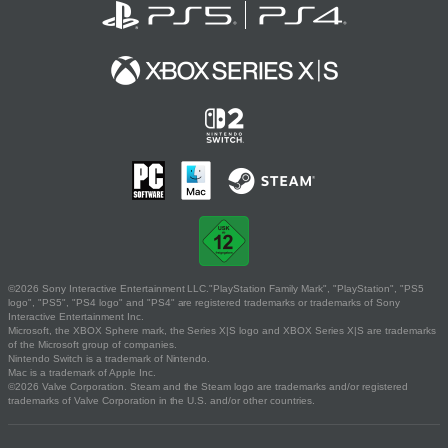
©2026 Sony Interactive Entertainment LLC."PlayStation Family Mark", "PlayStation", "PS5
logo", "PS5", "PS4 logo" and "PS4" are registered trademarks or trademarks of Sony
Interactive Entertainment Inc.
Microsoft, the XBOX Sphere mark, the Series X|S logo and XBOX Series X|S are trademarks
of the Microsoft group of companies.
Nintendo Switch is a trademark of Nintendo.
Mac is a trademark of Apple Inc.
©2026 Valve Corporation. Steam and the Steam logo are trademarks and/or registered
trademarks of Valve Corporation in the U.S. and/or other countries.