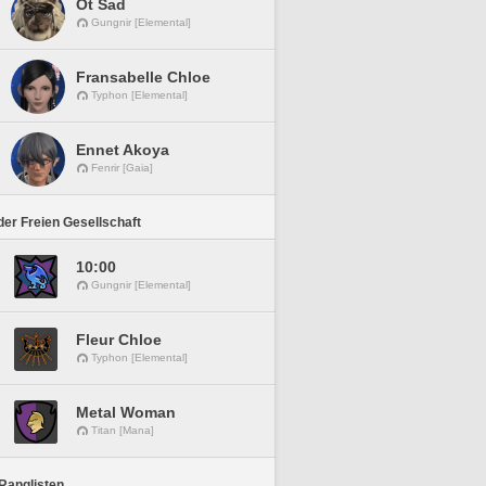
Ot Sad
Gungnir [Elemental]
Fransabelle Chloe
Typhon [Elemental]
Ennet Akoya
Fenrir [Gaia]
er Freien Gesellschaft
10:00
Gungnir [Elemental]
Fleur Chloe
Typhon [Elemental]
Metal Woman
Titan [Mana]
Ranglisten