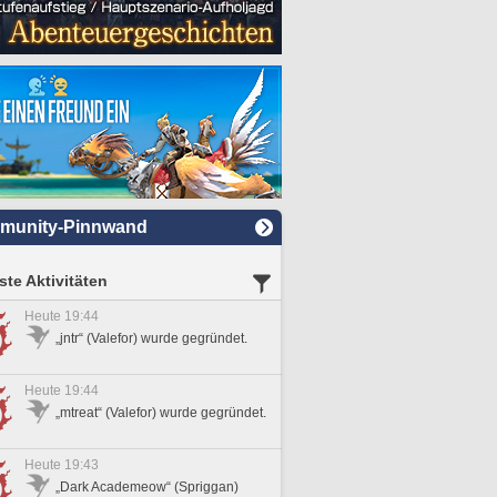
munity-Pinnwand
te Aktivitäten
Heute 19:44
„jntr“ (Valefor) wurde gegründet.
Heute 19:44
„mtreat“ (Valefor) wurde gegründet.
Heute 19:43
„Dark Academeow“ (Spriggan)