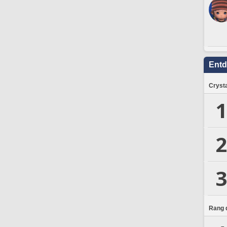
Ent
Crysta
1
2
3
Rang d