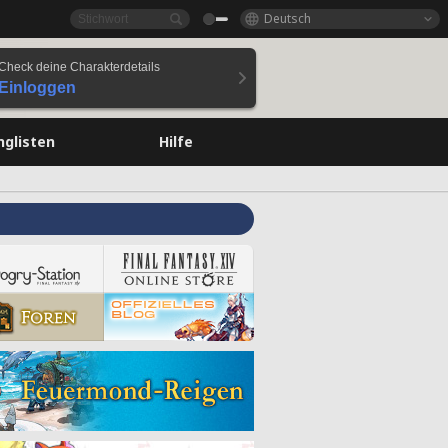
Deutsch
Check deine Charakterdetails
Einloggen
nglisten
Hilfe