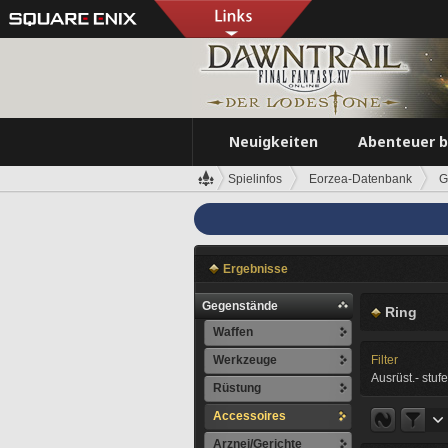
Neuigkeiten
Abenteuer 
Spielinfos
Eorzea-Datenbank
G
Ergebnisse
Gegenstände
Ring
Waffen
Werkzeuge
Filter
Ausrüst.- stufe
Rüstung
Accessoires
Arznei/Gerichte