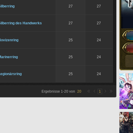
ilberring
27
27
Silberring des Handwerks
27
27
Novizenring
25
24
arinerring
25
24
Legionärsring
25
24
Ergebnisse
1
-
20
von
20
1