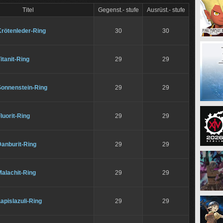
Titel
Gegenst.- stufe
Ausrüst.- stufe
Krötenleder-Ring
30
30
itanit-Ring
29
29
Sonnenstein-Ring
29
29
luorit-Ring
29
29
Danburit-Ring
29
29
alachit-Ring
29
29
apislazuli-Ring
29
29