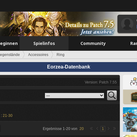
beginnen
Spielinfos
Community
Ra
egenstände
Accessoires
Ring
Eorzea-Datenbank
Version: Patch 7.55
 :
21-30
Ergebnisse
1
-
20
von
20
1