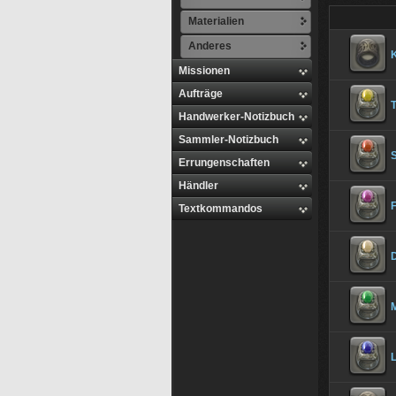
Materialien
Anderes
Missionen
Aufträge
T
Handwerker-Notizbuch
Sammler-Notizbuch
Errungenschaften
Händler
F
Textkommandos
M
L