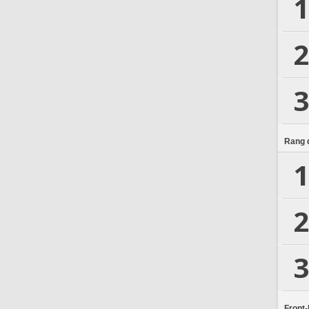
1
2
3
Rang d
1
2
3
Front-