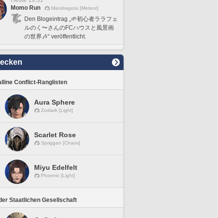
Heute 19:31
Momo Run
Mandragora [Meteor]
Den Blogeintrag „🌱初心者ララフェ
ルのく〜さんのFCハウスと風景画
の世界🎶“ veröffentlicht.
decken
lline Conflict-Ranglisten
Aura Sphere
Zodiark [Light]
Scarlet Rose
Spriggan [Chaos]
Miyu Edelfelt
Phoenix [Light]
er Staatlichen Gesellschaft