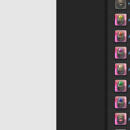
Ä
Ä
Ä
Ä
Ä