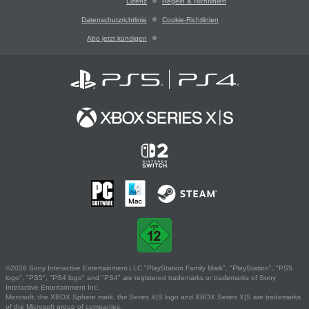
Lizenz
Regeln & Richtlinien
Datenschutzrichtlinie
Cookie-Richtlinien
Abo jetzt kündigen
©2026 Sony Interactive Entertainment LLC."PlayStation Family Mark", "PlayStation", "PS5
logo", "PS5", "PS4 logo" and "PS4" are registered trademarks or trademarks of Sony
Interactive Entertainment Inc.
Microsoft, the XBOX Sphere mark, the Series X|S logo and XBOX Series X|S are trademarks
of the Microsoft group of companies.