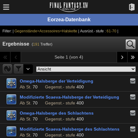
Eorzea-Datenbank
Filter: |
Gegenstände>Accessoires>Halskette
| Ausrüst.- stufe :
61-70
|
Ergebnisse
(
191
Treffer)
Seite 1 (von 4)
Omega-Halsberge der Verteidigung
Ab St.
70
Gegenst.- stufe
400
Modifizierte Scaeva-Halsberge der Verteidigung
Ab St.
70
Gegenst.- stufe
400
Omega-Halsberge des Schlachtens
Ab St.
70
Gegenst.- stufe
400
Modifizierte Scaeva-Halsberge des Schlachtens
Ab St.
70
Gegenst.- stufe
400