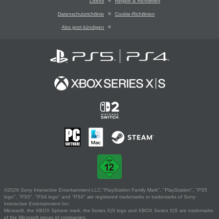
Lizenz
Regeln & Richtlinien
Datenschutzrichtlinie
Cookie-Richtlinien
Abo jetzt kündigen
©2026 Sony Interactive Entertainment LLC."PlayStation Family Mark", "PlayStation", "PS5
logo", "PS5", "PS4 logo" and "PS4" are registered trademarks or trademarks of Sony
Interactive Entertainment Inc.
Microsoft, the XBOX Sphere mark, the Series X|S logo and XBOX Series X|S are trademarks
of the Microsoft group of companies.