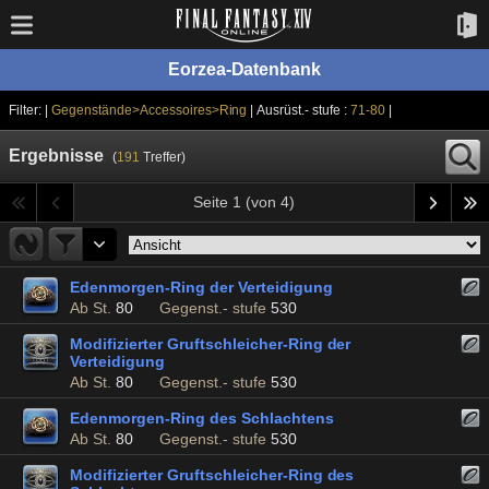
Eorzea-Datenbank
Filter: |
Gegenstände>Accessoires>Ring
| Ausrüst.- stufe :
71-80
|
Ergebnisse
(
191
Treffer)
Seite 1 (von 4)
Edenmorgen-Ring der Verteidigung
Ab St.
80
Gegenst.- stufe
530
Modifizierter Gruftschleicher-Ring der
Verteidigung
Ab St.
80
Gegenst.- stufe
530
Edenmorgen-Ring des Schlachtens
Ab St.
80
Gegenst.- stufe
530
Modifizierter Gruftschleicher-Ring des