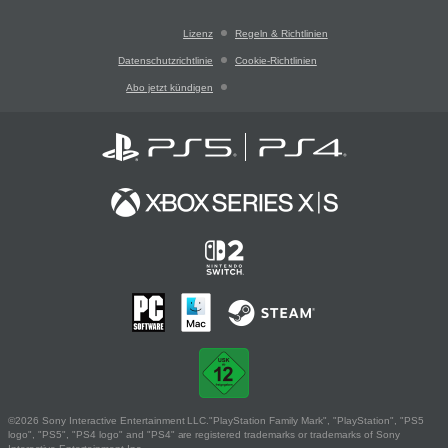
Lizenz
Regeln & Richtlinien
Datenschutzrichtlinie
Cookie-Richtlinien
Abo jetzt kündigen
©2026 Sony Interactive Entertainment LLC."PlayStation Family Mark", "PlayStation", "PS5
logo", "PS5", "PS4 logo" and "PS4" are registered trademarks or trademarks of Sony