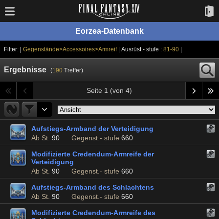
Eorzea-Datenbank
Filter: |
Gegenstände>Accessoires>Armreif
| Ausrüst.- stufe :
81-90
|
Ergebnisse
(
190
Treffer)
Seite 1 (von 4)
Aufstiegs-Armband der Verteidigung
Ab St.
90
Gegenst.- stufe
660
Modifizierte Credendum-Armreife der
Verteidigung
Ab St.
90
Gegenst.- stufe
660
Aufstiegs-Armband des Schlachtens
Ab St.
90
Gegenst.- stufe
660
Modifizierte Credendum-Armreife des