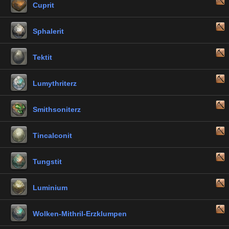
Cuprit
Sphalerit
Tektit
Lumythriterz
Smithsoniterz
Tincalconit
Tungstit
Luminium
Wolken-Mithril-Erzklumpen