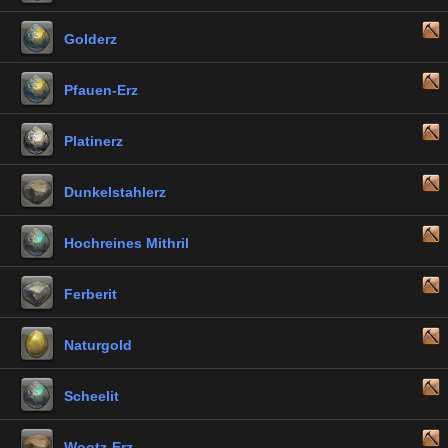
Golderz
Pfauen-Erz
Platinerz
Dunkelstahlerz
Hochreines Mithril
Ferberit
Naturgold
Scheelit
Wootz-Erz