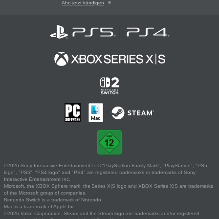
Abo jetzt kündigen
©2026 Sony Interactive Entertainment LLC."PlayStation Family Mark", "PlayStation", "PS5
logo", "PS5", "PS4 logo" and "PS4" are registered trademarks or trademarks of Sony
Interactive Entertainment Inc.
Microsoft, the XBOX Sphere mark, the Series X|S logo and XBOX Series X|S are trademarks
of the Microsoft group of companies.
Nintendo Switch is a trademark of Nintendo.
Mac is a trademark of Apple Inc.
©2026 Valve Corporation. Steam and the Steam logo are trademarks and/or registered