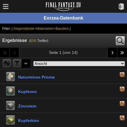
Eorzea-Datenbank
Filter: |
Gegenstände>Materialien>Baustein
|
Ergebnisse
(
656
Treffer)
Seite 1 (von 14)
Naturreines Prisma
Kupfererz
Zinnstein
Kupferkies