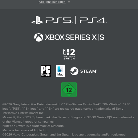
Abo jetzt kündigen
©2026 Sony Interactive Entertainment LLC."PlayStation Family Mark", "PlayStation", "PS5
logo", "PS5", "PS4 logo" and "PS4" are registered trademarks or trademarks of Sony
Interactive Entertainment Inc.
Microsoft, the XBOX Sphere mark, the Series X|S logo and XBOX Series X|S are trademarks
of the Microsoft group of companies.
Nintendo Switch is a trademark of Nintendo.
Mac is a trademark of Apple Inc.
©2026 Valve Corporation. Steam and the Steam logo are trademarks and/or registered