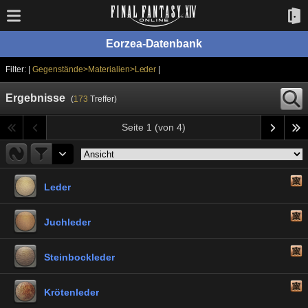
Eorzea-Datenbank
Filter: |
Gegenstände>Materialien>Leder
|
Ergebnisse
(
173
Treffer)
Seite 1 (von 4)
Leder
Juchleder
Steinbockleder
Krötenleder