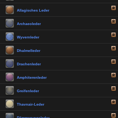
Allagisches Leder
Archaeoleder
Wyvernleder
Dhalmelleder
Drachenleder
Amphiterenleder
Greifenleder
Thavnair-Leder
Dämmerungsleder