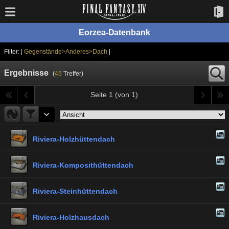
Eorzea-Datenbank
Filter: |
Gegenstände>Anderes>Dach
|
Ergebnisse
(
45
Treffer)
Seite 1 (von 1)
Riviera-Holzhüttendach
Riviera-Komposithüttendach
Riviera-Steinhüttendach
Riviera-Holzhausdach