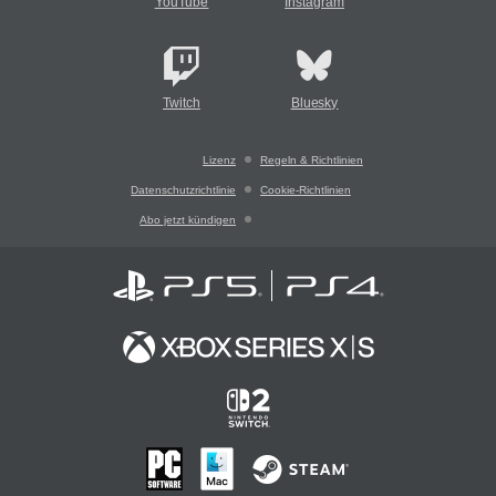
YouTube
Instagram
Twitch
Bluesky
Lizenz
Regeln & Richtlinien
Datenschutzrichtlinie
Cookie-Richtlinien
Abo jetzt kündigen