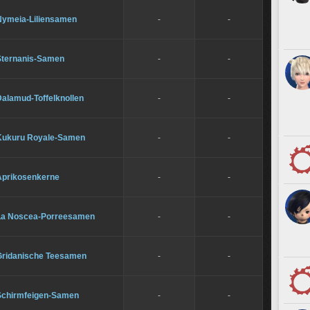
Nymeia-Liliensamen
-
-
Sternanis-Samen
-
-
Dalamud-Toffelknollen
-
-
Kukuru Royale-Samen
-
-
Aprikosenkerne
-
-
La Noscea-Porreesamen
-
-
Gridanische Teesamen
-
-
Schirmfeigen-Samen
-
-