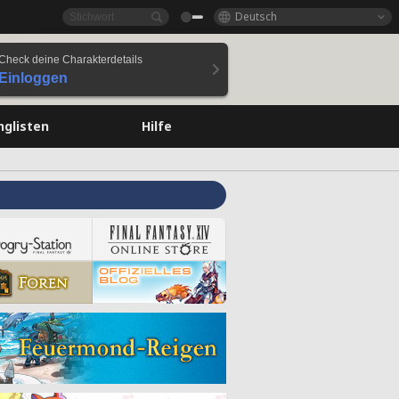
Deutsch
Check deine Charakterdetails
Einloggen
nglisten
Hilfe