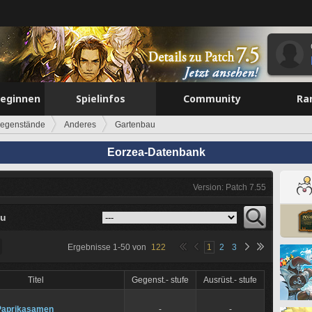
beginnen
Spielinfos
Community
Ra
egenstände
Anderes
Gartenbau
Eorzea-Datenbank
Version: Patch 7.55
au
Ergebnisse
1
-
50
von
122
1
2
3
Titel
Gegenst.- stufe
Ausrüst.- stufe
Paprikasamen
-
-