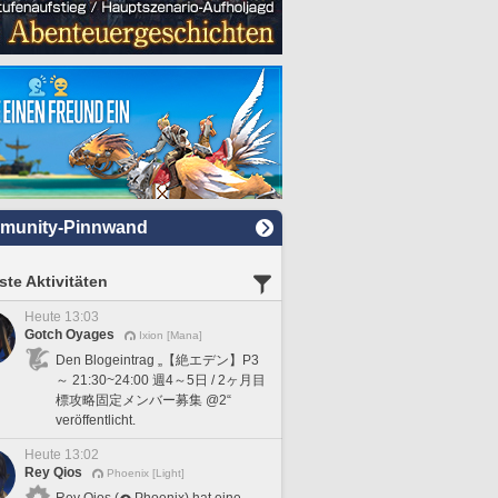
munity-Pinnwand
te Aktivitäten
Heute 13:03
Gotch Oyages
Ixion [Mana]
Den Blogeintrag „【絶エデン】P3
～ 21:30~24:00 週4～5日 / 2ヶ月目
標攻略固定メンバー募集 @2“
veröffentlicht.
Heute 13:02
Rey Qios
Phoenix [Light]
Rey Qios (
Phoenix) hat eine