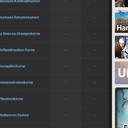
Wiesland-Kohlkopfsamen
-
-
Dzemael-Tomatensamen
-
-
La Noscea-Orangenkerne
-
-
Tieflandtrauben-Kerne
-
-
Feenapfel-Kerne
-
-
Sonnenzitronenkerne
-
-
Pflaumenkerne
-
-
Blutbeeren-Samen
-
-