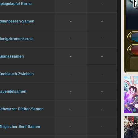
Spiegelapfel-Kerne
-
-
Rolanbeeren-Samen
-
-
Honigzitronenkerne
-
-
Ananassamen
-
-
Knoblauch-Zwiebeln
-
-
Lavendelsamen
-
-
Schwarzer Pfeffer-Samen
-
-
Mhigischer Senf-Samen
-
-