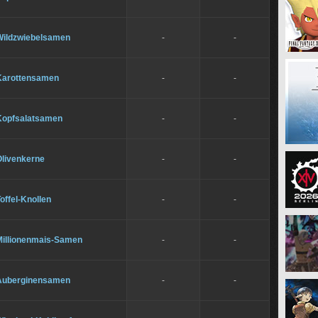
Wildzwiebelsamen
-
-
Karottensamen
-
-
Kopfsalatsamen
-
-
Olivenkerne
-
-
offel-Knollen
-
-
Millionenmais-Samen
-
-
Auberginensamen
-
-