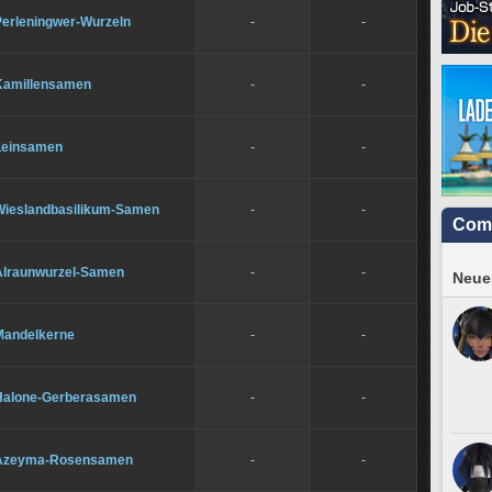
Perleningwer-Wurzeln
-
-
Kamillensamen
-
-
Leinsamen
-
-
Wieslandbasilikum-Samen
-
-
Com
Alraunwurzel-Samen
-
-
Neues
Mandelkerne
-
-
Halone-Gerberasamen
-
-
Azeyma-Rosensamen
-
-