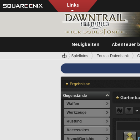
Neuigkeiten
Abenteuer 
Spielinfos
Eorzea-Datenbank
G
Ergebnisse
Gegenstände
Gartenb
Waffen
Werkzeuge
Rüstung
Accessoires
Arznei/Gerichte