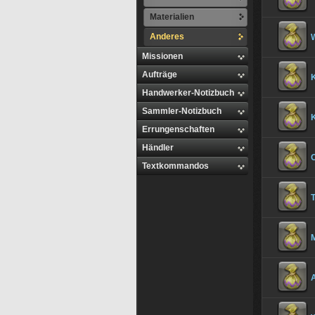
Materialien
Anderes
Missionen
Aufträge
Handwerker-Notizbuch
Sammler-Notizbuch
Errungenschaften
Händler
Textkommandos
T