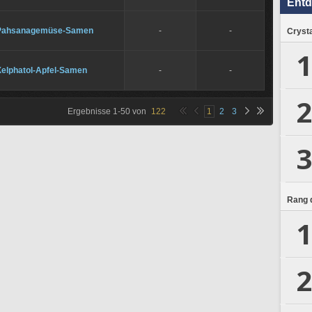
Ent
Pahsanagemüse-Samen
-
-
Crysta
1
Xelphatol-Apfel-Samen
-
-
2
Ergebnisse
1
-
50
von
122
1
2
3
3
Rang d
1
2