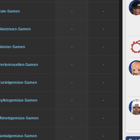
Jute-Samen
-
-
Glanznuss-Samen
-
-
Ginster-Samen
-
-
Perlenrosellen-Samen
-
-
Curielgemüse-Samen
-
-
Sylkisgemüse-Samen
-
-
Mimettgemüse-Samen
-
-
Tantalgemüse-Samen
-
-