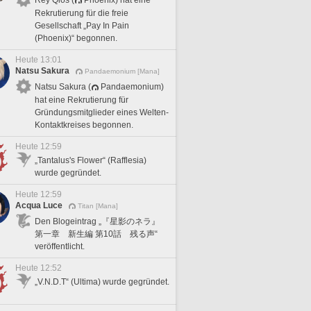
Rekrutierung für die freie
Gesellschaft „Pay In Pain
(Phoenix)“ begonnen.
Heute 13:01
Natsu Sakura
Pandaemonium [Mana]
Natsu Sakura (
Pandaemonium)
hat eine Rekrutierung für
Gründungsmitglieder eines Welten-
Kontaktkreises begonnen.
Heute 12:59
„Tantalus's Flower“ (Rafflesia)
wurde gegründet.
Heute 12:59
Acqua Luce
Titan [Mana]
Den Blogeintrag „『星影のネラ』
第一章 新生編 第10話 残る声“
veröffentlicht.
Heute 12:52
„V.N.D.T“ (Ultima) wurde gegründet.