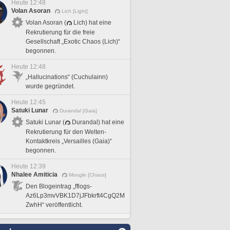
Heute 12:48
Volan Asoran
Lich [Light]
Volan Asoran (
Lich) hat eine
Rekrutierung für die freie
Gesellschaft „Exotic Chaos (Lich)“
begonnen.
Heute 12:48
„Hallucinations“ (Cuchulainn)
wurde gegründet.
Heute 12:45
Satuki Lunar
Durandal [Gaia]
Satuki Lunar (
Durandal) hat eine
Rekrutierung für den Welten-
Kontaktkreis „Versailles (Gaia)“
begonnen.
Heute 12:39
Nhalee Amiticia
Moogle [Chaos]
Den Blogeintrag „fflogs-
Az6Lp3mvVBK1D7jJFbkrft4CgQ2M
ZwhH“ veröffentlicht.