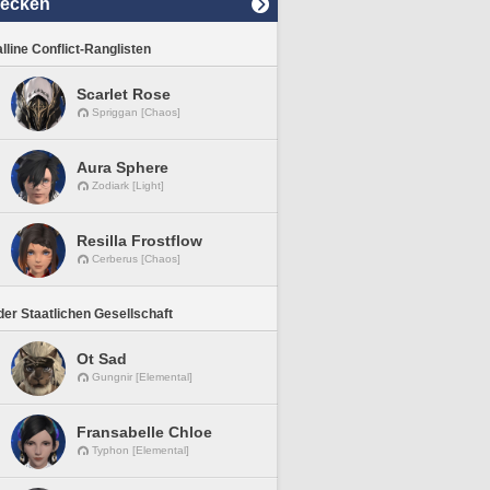
decken
lline Conflict-Ranglisten
Scarlet Rose
Spriggan [Chaos]
Aura Sphere
Zodiark [Light]
Resilla Frostflow
Cerberus [Chaos]
er Staatlichen Gesellschaft
Ot Sad
Gungnir [Elemental]
Fransabelle Chloe
Typhon [Elemental]