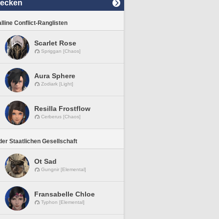
decken
lline Conflict-Ranglisten
Scarlet Rose
Spriggan [Chaos]
Aura Sphere
Zodiark [Light]
Resilla Frostflow
Cerberus [Chaos]
er Staatlichen Gesellschaft
Ot Sad
Gungnir [Elemental]
Fransabelle Chloe
Typhon [Elemental]