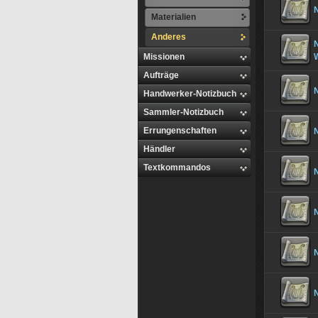
N
Materialien
Anderes
N
Missionen
Aufträge
N
Handwerker-Notizbuch
Sammler-Notizbuch
Errungenschaften
Händler
Textkommandos
N
N
N