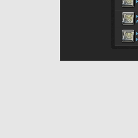
N
N
F