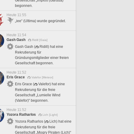
Gesellschaft „impios (Garuda)“
begonnen.
Heute 11:55
„iee“ (Ultima) wurde gegründet.
Heute 11:54
Gash Gash
Ridill [Gaia]
Gash Gash (
Ridill) hat eine
Rekrutierung für
Gründungsmitglieder einer freien
Gesellschaft begonnen.
Heute 11:52
Eris Grace
Valefor [Meteor]
Eris Grace (
Valefor) hat eine
Rekrutierung für die freie
Gesellschaft „Lumielle Wind
(Valefor)“ begonnen.
Heute 11:52
Yozora Ratharlos
Lich [Light]
Yozora Ratharlos (
Lich) hat eine
Rekrutierung für die freie
Gesellschaft „Mogry Piraten (Lich)“