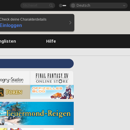
Deutsch
Check deine Charakterdetails
Einloggen
nglisten
Hilfe