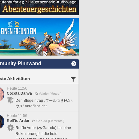
munity-Pinnwand
te Aktivitäten
Heute 11:56
Cocota Danya
Valefor [Meteor]
Den Blogeintrag „プールつきFCハ
ウス“ veröffentlicht.
Heute 11:56
Rolf'to Ardor
Garuda [Elemental]
Rolf'to Ardor (
Garuda) hat eine
Rekrutierung für die freie