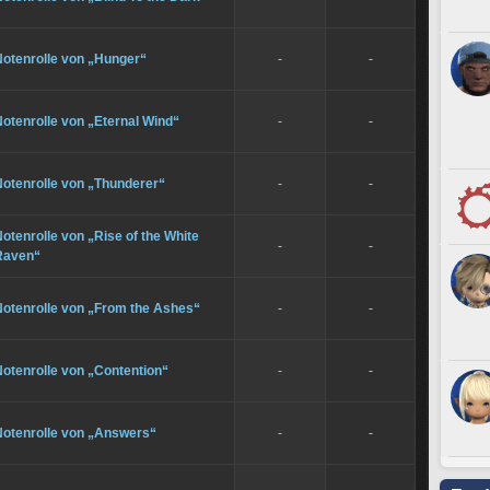
Notenrolle von „Hunger“
-
-
otenrolle von „Eternal Wind“
-
-
Notenrolle von „Thunderer“
-
-
otenrolle von „Rise of the White
-
-
Raven“
Notenrolle von „From the Ashes“
-
-
otenrolle von „Contention“
-
-
Notenrolle von „Answers“
-
-