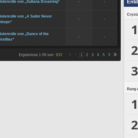
Ent
Notenrolle von „Sultana Dreaming“
-
-
Crysta
otenrolle von „A Sailor Never
-
-
Sleeps“
1
otenrolle von „Dance of the
-
-
ireflies“
2
Ergebnisse
1
-
50
von
933
1
2
3
4
5
3
Rang d
1
2