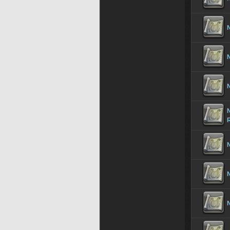
N
N
N