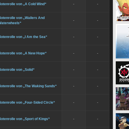
otenrolle von „A Cold Wind“
-
-
otenrolle von „Wailers And
-
-
Waterwheels“
otenrolle von „I Am the Sea“
-
-
Notenrolle von „A New Hope“
-
-
otenrolle von „Solid“
-
-
Notenrolle von „The Waking Sands“
-
-
otenrolle von „Four-Sided Circle“
-
-
otenrolle von „Sport of Kings“
-
-