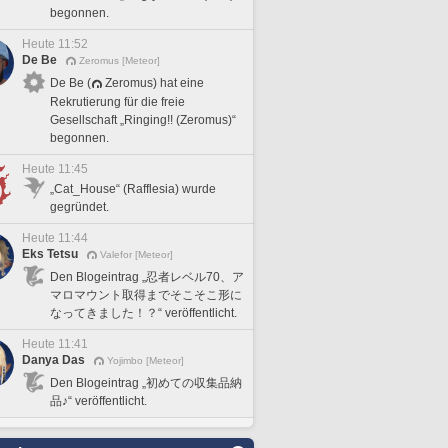
begonnen.
Heute 11:52
De Be
Zeromus [Meteor]
De Be (
Zeromus) hat eine
Rekrutierung für die freie
Gesellschaft „Ringing!! (Zeromus)“
begonnen.
Heute 11:45
„Cat_House“ (Rafflesia) wurde
gegründet.
Heute 11:44
Eks Tetsu
Valefor [Meteor]
Den Blogeintrag „忍者レベル70、ア
マロマウント取得までそこそこ形に
なってきました！？“ veröffentlicht.
Heute 11:41
Danya Das
Yojimbo [Meteor]
Den Blogeintrag „初めての収集品納
品♪“ veröffentlicht.