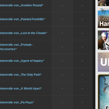
Notenrolle von „Another Round“
-
-
otenrolle von „Painted Foothills“
-
-
otenrolle von „Lost In the Clouds“
-
-
otenrolle von „Prelude -
-
-
Discoveries“
otenrolle von „Agent of Inquiry“
-
-
otenrolle von „The Only Path“
-
-
otenrolle von „A World Apart“
-
-
Notenrolle von „Pa-Paya“
-
-