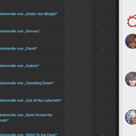
otenrolle von „Under the Weight“
-
-
Notenrolle von „Heroes“
-
-
otenrolle von „Fiend“
-
-
otenrolle von „Hubris“
-
-
Notenrolle von „Tumbling Down“
-
-
otenrolle von „Out of the Labyrinth“
-
-
otenrolle von „Now I Know the
-
-
ruth“
otenrolle von „Blind To the Dark“
-
-