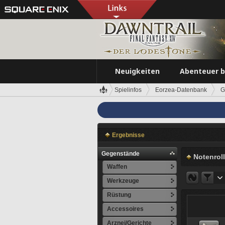
Neuigkeiten
Abenteuer 
Spielinfos
Eorzea-Datenbank
G
Ergebnisse
Gegenstände
Notenrol
Waffen
Werkzeuge
Rüstung
Accessoires
Arznei/Gerichte