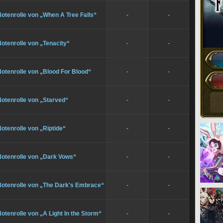
otenrolle von „When A Tree Falls“
-
-
otenrolle von „Tenacity“
-
-
otenrolle von „Blood For Blood“
-
-
otenrolle von „Starved“
-
-
otenrolle von „Riptide“
-
-
Notenrolle von „Dark Vows“
-
-
Notenrolle von „The Dark's Embrace“
-
-
otenrolle von „A Light In the Storm“
-
-