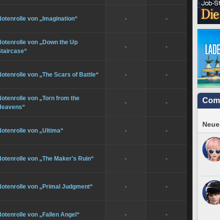
otenrolle von „Imagination“
-
-
Notenrolle von „Down the Up
-
-
Staircase“
otenrolle von „The Scars of Battle“
-
-
otenrolle von „Torn from the
Com
-
-
Heavens“
Neues
otenrolle von „Ultima“
-
-
otenrolle von „The Maker's Ruin“
-
-
Notenrolle von „Primal Judgment“
-
-
otenrolle von „Fallen Angel“
-
-