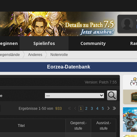
beginnen
Spielinfos
Community
Ra
egenstände
Anderes
Notenrolle
Eorzea-Datenbank
Version: Patch 7.55
le
Ergebnisse
1
-
50
von
933
1
2
3
4
5
Gegenst.-
Ausrüst.-
Titel
stufe
stufe