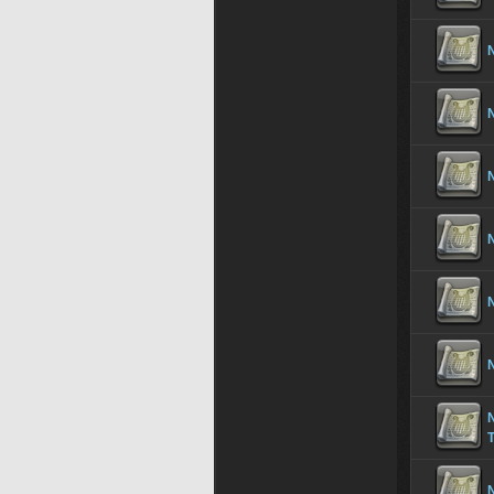
N
N
N
N
N
T
N