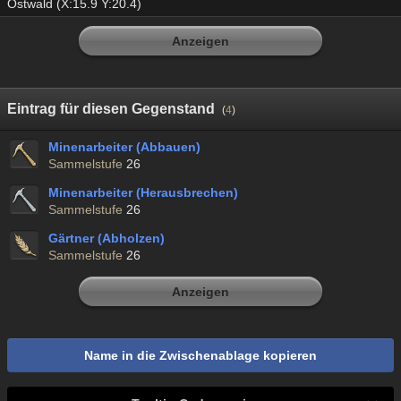
Ostwald (X:15.9 Y:20.4)
Anzeigen
Eintrag für diesen Gegenstand
(
4
)
Minenarbeiter (Abbauen)
Sammelstufe
26
Minenarbeiter (Herausbrechen)
Sammelstufe
26
Gärtner (Abholzen)
Sammelstufe
26
Anzeigen
Name in die Zwischenablage kopieren