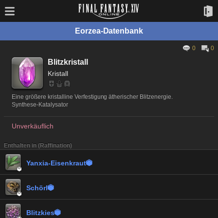
Eorzea-Datenbank
0
0
Blitzkristall
Kristall
Eine größere kristalline Verfestigung ätherischer Blitzenergie.
Synthese-Katalysator
Unverkäuflich
Enthalten in (Raffination)
Yanxia-Eisenkraut


Schörl


Blitzkies
