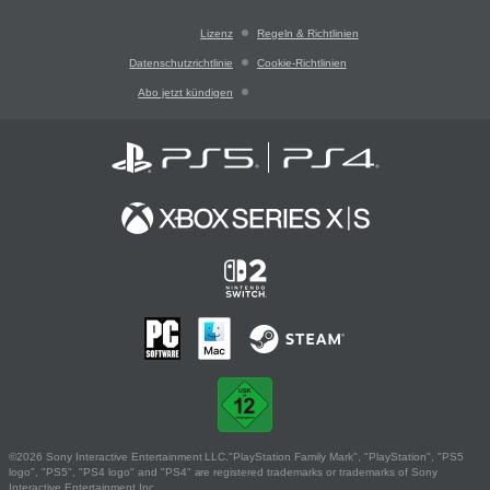
Lizenz
Regeln & Richtlinien
Datenschutzrichtlinie
Cookie-Richtlinien
Abo jetzt kündigen
©2026 Sony Interactive Entertainment LLC."PlayStation Family Mark", "PlayStation", "PS5
logo", "PS5", "PS4 logo" and "PS4" are registered trademarks or trademarks of Sony
Interactive Entertainment Inc.