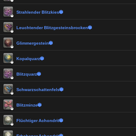

Strahlender Blitzkies


Leuchtender Blitzgesteinsbrocken


Glimmergestein


Kopalquarz


Blitzquarz


Schwarzschattenfels


Blitzminze


Flüchtiger Achondrit

