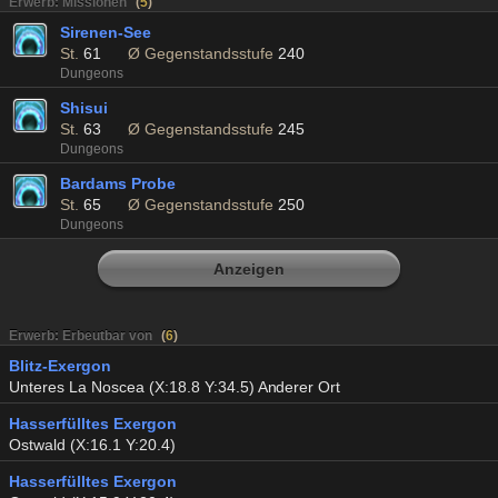
Erwerb: Missionen
(
5
)
Sirenen-See
St.
61
Ø Gegenstandsstufe
240
Dungeons
Shisui
St.
63
Ø Gegenstandsstufe
245
Dungeons
Bardams Probe
St.
65
Ø Gegenstandsstufe
250
Dungeons
Anzeigen
Erwerb: Erbeutbar von
(
6
)
Blitz-Exergon
Unteres La Noscea (X:18.8 Y:34.5) Anderer Ort
Hasserfülltes Exergon
Ostwald (X:16.1 Y:20.4)
Hasserfülltes Exergon