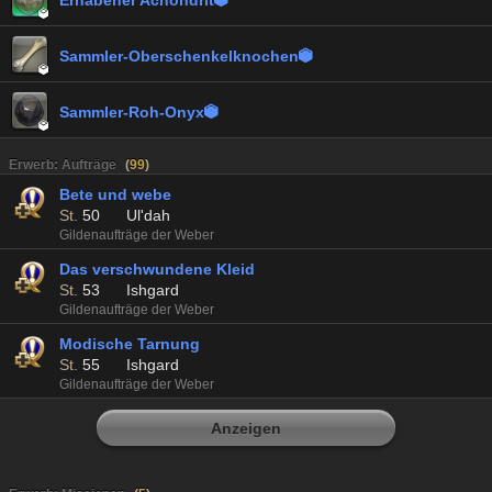
Erhabener Achondrit


Sammler-Oberschenkelknochen


Sammler-Roh-Onyx


Erwerb: Aufträge
(
99
)
Bete und webe
St.
50
Ul'dah
Gildenaufträge der Weber
Das verschwundene Kleid
St.
53
Ishgard
Gildenaufträge der Weber
Modische Tarnung
St.
55
Ishgard
Gildenaufträge der Weber
Anzeigen