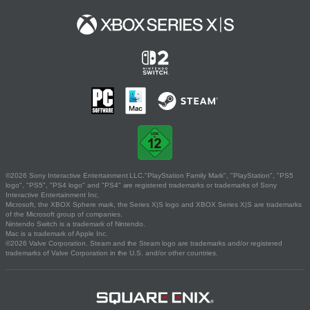
©2026 Sony Interactive Entertainment LLC."PlayStation Family Mark", "PlayStation", "PS5
logo", "PS5", "PS4 logo" and "PS4" are registered trademarks or trademarks of Sony
Interactive Entertainment Inc.
Microsoft, the XBOX Sphere mark, the Series X|S logo and XBOX Series X|S are trademarks
of the Microsoft group of companies.
Nintendo Switch is a trademark of Nintendo.
Mac is a trademark of Apple Inc.
©2026 Valve Corporation. Steam and the Steam logo are trademarks and/or registered
trademarks of Valve Corporation in the U.S. and/or other countries.