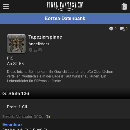
Eorzea-Datenbank
0
0
Tapezierspinne
Angelköder
FIS
Ab St. 55
Diese leichte Spinne kann ihr Gewicht über eine große Oberflächen
verteilen, wodurch sie in der Lage ist, auf Wasser zu laufen. Ein
Lebendköder für Süßwasserfische.
G.-Stufe 136
Preis:
1 Gil
Erwerb: Verkäufer-NPCs
(
6
)
Evrardoux