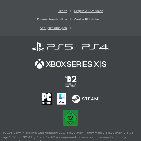
Lizenz
Regeln & Richtlinien
Datenschutzrichtlinie
Cookie-Richtlinien
Abo jetzt kündigen
©2026 Sony Interactive Entertainment LLC."PlayStation Family Mark", "PlayStation", "PS5
logo", "PS5", "PS4 logo" and "PS4" are registered trademarks or trademarks of Sony