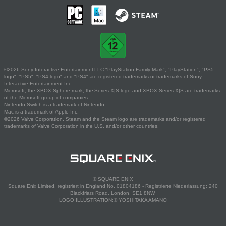
©2026 Sony Interactive Entertainment LLC."PlayStation Family Mark", "PlayStation", "PS5
logo", "PS5", "PS4 logo" and "PS4" are registered trademarks or trademarks of Sony
Interactive Entertainment Inc.
Microsoft, the XBOX Sphere mark, the Series X|S logo and XBOX Series X|S are trademarks
of the Microsoft group of companies.
Nintendo Switch is a trademark of Nintendo.
Mac is a trademark of Apple Inc.
©2026 Valve Corporation. Steam and the Steam logo are trademarks and/or registered
trademarks of Valve Corporation in the U.S. and/or other countries.
© SQUARE ENIX
Square Enix Limited, registriert in England No. 01804186 - Registrierte Niederlassung: 240
Blackfriars Road, London, SE1 8NW.
LOGO ILLUSTRATION:© YOSHITAKA AMANO