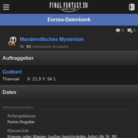
Eorzea-Datenbank
0
0
Mandervillsches Mysterium
St.
90
Hildibrands Rückkehr
Auftraggeber
Godbert
Thavnair
X: 21.9 Y: 34.1
Daten
Voraussetzungen
Anfangsklasse
Keine Angabe
Klasse/Job
Krieger oder Magier (außer beschränkte Jobs) Ab St. 90