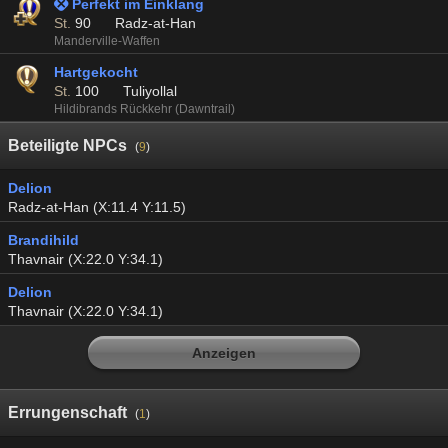
 Perfekt im Einklang
St.
90
Radz-at-Han
Manderville-Waffen
Hartgekocht
St.
100
Tuliyollal
Hildibrands Rückkehr (Dawntrail)
Beteiligte NPCs
(
9
)
Delion
Radz-at-Han (X:11.4 Y:11.5)
Brandihild
Thavnair (X:22.0 Y:34.1)
Delion
Thavnair (X:22.0 Y:34.1)
Anzeigen
Errungenschaft
(
1
)