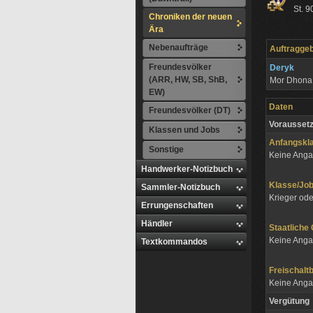
St. 9
Chroniken der neuen
Ära
Nebenaufträge
Auftragge
Freundesvölker
Deryk
(ARR, HW, SB, ShB,
Mor Dhon
EW)
Daten
Freundesvölker (DT)
Vorausset
Klassen und Jobs
Anfangskl
Sonstige
Keine Ang
Handwerker-Notizbuch
Klasse/J
Sammler-Notizbuch
Krieger ode
Errungenschaften
Händler
Staatliche
Keine Ang
Textkommandos
Freischalt
Keine Ang
Vergütung