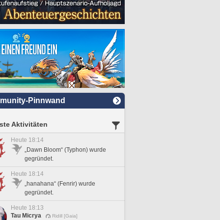
munity-Pinnwand
te Aktivitäten
Heute 18:14
„Dawn Bloom“ (Typhon) wurde
gegründet.
Heute 18:14
„hanahana“ (Fenrir) wurde
gegründet.
Heute 18:13
Tau Micrya
Ridill [Gaia]