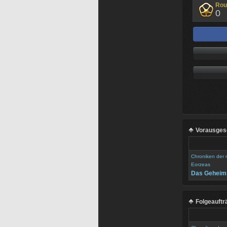
Rou
0
Vorausgese
Chroniken der
Eorzeas
Das Geheimn
Folgeauftr