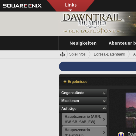
Neuigkeiten
Abenteuer 
Spielinfos
Eorzea-Datenbank
A
Ergebnisse
Gegenstände
Missionen
Aufträge
Hauptszenario (ARR,
HW, SB, ShB, EW)
Hauptszenario
Das
(Dawntrail)