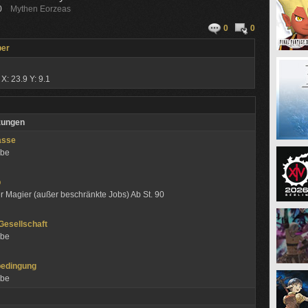
0
Mythen Eorzeas
0
0
ber
a
X: 23.9 Y: 9.1
zungen
asse
abe
ob
r Magier (außer beschränkte Jobs) Ab St. 90
 Gesellschaft
abe
bedingung
abe