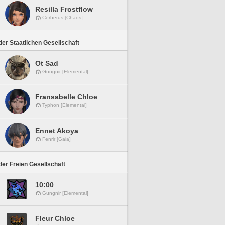
Resilla Frostflow
Cerberus [Chaos]
er Staatlichen Gesellschaft
Ot Sad
Gungnir [Elemental]
Fransabelle Chloe
Typhon [Elemental]
Ennet Akoya
Fenrir [Gaia]
er Freien Gesellschaft
10:00
Gungnir [Elemental]
Fleur Chloe