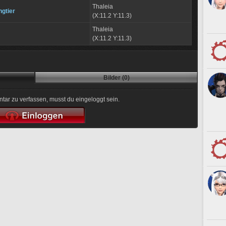
Thaleia
gtier
(X:11.2 Y:11.3)
Thaleia
(X:11.2 Y:11.3)
Bilder (0)
r zu verfassen, musst du eingeloggt sein.