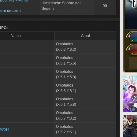
 neuen Ära
>
Mythen
Himmlische Sphäre des
90
Segens
tern umarmt
 NPCs
Name
Areal
Omphalos
(X:6.2 Y:6.2)
Omphalos
(X:6.1 Y:6.6)
Omphalos
(X:6.1 Y:5.8)
Omphalos
(X:6.8 Y:8.1)
Omphalos
(X:6.1 Y:5.8)
Omphalos
(X:6.7 Y:8.2)
Omphalos
gtier
(X:6.2 Y:6.1)