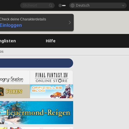
Deutsch
Check deine Charakterdetails
Einloggen
nglisten
Hilfe
os