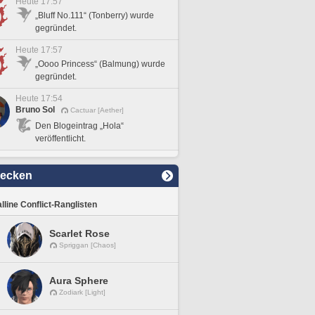
Heute 17:57
„Bluff No.111“ (Tonberry) wurde
gegründet.
Heute 17:57
„Oooo Princess“ (Balmung) wurde
gegründet.
Heute 17:54
Bruno Sol
Cactuar [Aether]
Den Blogeintrag „Hola“
veröffentlicht.
decken
lline Conflict-Ranglisten
Scarlet Rose
Spriggan [Chaos]
Aura Sphere
Zodiark [Light]