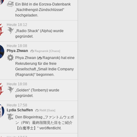
Ein Bild in die Eorzea-Datenbank
„Nachthengst-Zündschlüssel“
hochgeladen.
Heute 18:12
„Radio Shack“ (Alpha) wurde
gegründet.
Heute 18:08
Phya Zhwan
Ragnarok [Chaos]
Phya Zhwan (
Ragnarok) hat eine
Rekrutierung für die freie
Gesellschaft „Small Indie Company
(Ragnarok)“ begonnen.
Heute 18:08
„Golden“ (Tonberry) wurde
gegründet.
Heute 17:58
Lydia Schaffen
Ridill [Gaia]
Den Blogeintrag „ファントムウェポ
ン（PW）最終段階見た目をご紹介
【白魔導士】“ veröffentlicht.