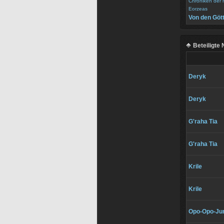
Chroniken der
Eorzeas
Von den Göt
Beteiligte
Deryk
Deryk
G'raha Tia
G'raha Tia
Krile
Krile
Opo-Opo-Jun