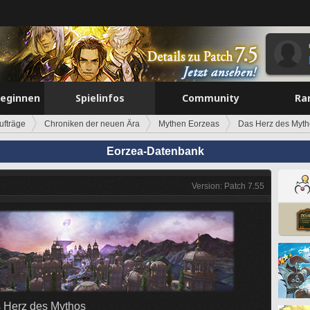
beginnen
Spielinfos
Community
Ra
ufträge
Chroniken der neuen Ära
Mythen Eorzeas
Das Herz des Myth
Eorzea-Datenbank
Version: Patch 7.55
 Herz des Mythos