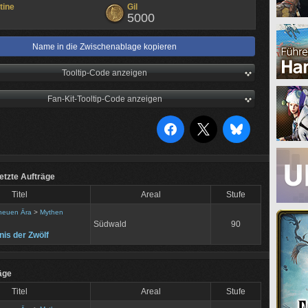
tine
Gil
5000
Name in die Zwischenablage kopieren
Tooltip-Code anzeigen
Fan-Kit-Tooltip-Code anzeigen
tzte Aufträge
Titel
Areal
Stufe
 neuen Ära
>
Mythen
Südwald
90
is der Zwölf
äge
Titel
Areal
Stufe