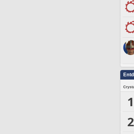
Ent
Crysta
1
2