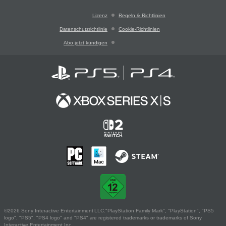
Lizenz
Regeln & Richtlinien
Datenschutzrichtlinie
Cookie-Richtlinien
Abo jetzt kündigen
©2026 Sony Interactive Entertainment LLC."PlayStation Family Mark", "PlayStation", "PS5
logo", "PS5", "PS4 logo" and "PS4" are registered trademarks or trademarks of Sony
Interactive Entertainment Inc.