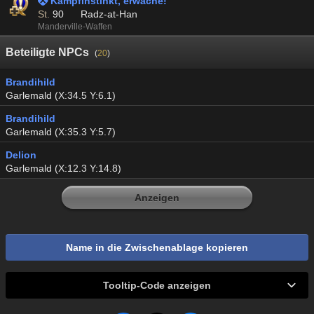
 Kampfinstinkt, erwache!
St.
90
Radz-at-Han
Manderville-Waffen
Beteiligte NPCs
(
20
)
Brandihild
Garlemald (X:34.5 Y:6.1)
Brandihild
Garlemald (X:35.3 Y:5.7)
Delion
Garlemald (X:12.3 Y:14.8)
Anzeigen
Name in die Zwischenablage kopieren
Tooltip-Code anzeigen