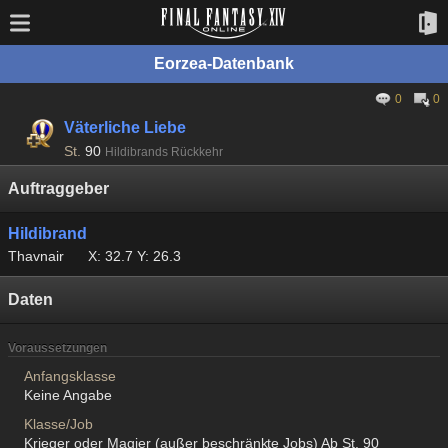
Eorzea-Datenbank
0
0
Väterliche Liebe
St.
90
Hildibrands Rückkehr
Auftraggeber
Hildibrand
Thavnair
X: 32.7 Y: 26.3
Daten
Voraussetzungen
Anfangsklasse
Keine Angabe
Klasse/Job
Krieger oder Magier (außer beschränkte Jobs) Ab St. 90