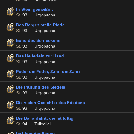
In Stein gemeißelt
St.
93
Urqopacha
Des Berges steile Pfade
St.
93
Urqopacha
Echo des Schreckens
St.
93
Urqopacha
Das Helferlein zur Hand
St.
93
Urqopacha
Feder um Feder, Zahn um Zahn
St.
93
Urqopacha
Die Prüfung des Siegels
St.
93
Urqopacha
Die vielen Gesichter des Friedens
St.
93
Urqopacha
Die Ballonfahrt, die ist luftig
St.
94
Tuliyollal
Im Licht der Bäume