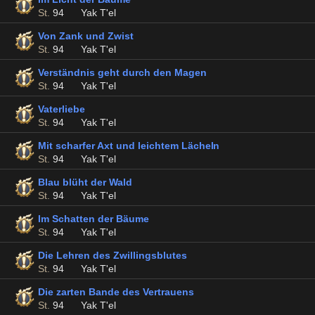
St.
94
Yak T'el
Von Zank und Zwist
St.
94
Yak T'el
Verständnis geht durch den Magen
St.
94
Yak T'el
Vaterliebe
St.
94
Yak T'el
Mit scharfer Axt und leichtem Lächeln
St.
94
Yak T'el
Blau blüht der Wald
St.
94
Yak T'el
Im Schatten der Bäume
St.
94
Yak T'el
Die Lehren des Zwillingsblutes
St.
94
Yak T'el
Die zarten Bande des Vertrauens
St.
94
Yak T'el