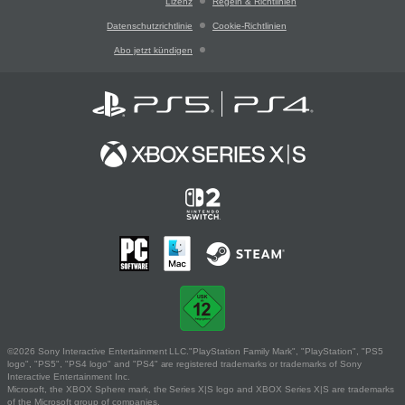
Lizenz
Regeln & Richtlinien
Datenschutzrichtlinie
Cookie-Richtlinien
Abo jetzt kündigen
©2026 Sony Interactive Entertainment LLC."PlayStation Family Mark", "PlayStation", "PS5
logo", "PS5", "PS4 logo" and "PS4" are registered trademarks or trademarks of Sony
Interactive Entertainment Inc.
Microsoft, the XBOX Sphere mark, the Series X|S logo and XBOX Series X|S are trademarks
of the Microsoft group of companies.