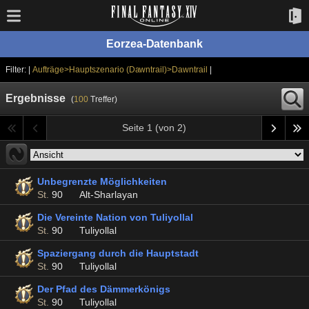
Eorzea-Datenbank
Filter: |
Aufträge>Hauptszenario (Dawntrail)>Dawntrail
|
Ergebnisse
(
100
Treffer)
Seite 1 (von 2)
Unbegrenzte Möglichkeiten
St.
90
Alt-Sharlayan
Die Vereinte Nation von Tuliyollal
St.
90
Tuliyollal
Spaziergang durch die Hauptstadt
St.
90
Tuliyollal
Der Pfad des Dämmerkönigs
St.
90
Tuliyollal