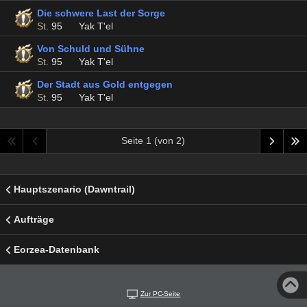
Die schwere Last der Sorge
St.
95
Yak T'el
Von Schuld und Sühne
St.
95
Yak T'el
Der Stadt aus Gold entgegen
St.
95
Yak T'el
Seite 1 (von 2)
Hauptszenario (Dawntrail)
Aufträge
Eorzea-Datenbank
Zur PC-Seite