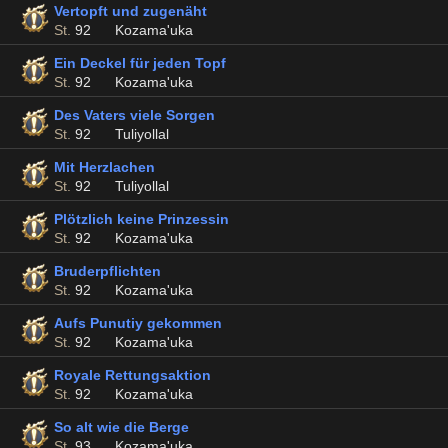
Vertopft und zugenäht
St.
92
Kozama'uka
Ein Deckel für jeden Topf
St.
92
Kozama'uka
Des Vaters viele Sorgen
St.
92
Tuliyollal
Mit Herzlachen
St.
92
Tuliyollal
Plötzlich keine Prinzessin
St.
92
Kozama'uka
Bruderpflichten
St.
92
Kozama'uka
Aufs Punutiy gekommen
St.
92
Kozama'uka
Royale Rettungsaktion
St.
92
Kozama'uka
So alt wie die Berge
St.
93
Kozama'uka