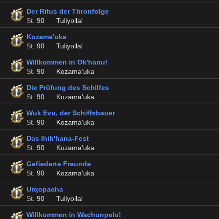
Der Ritus der Thronfolge
St.
90
Tuliyollal
Kozama'uka
St.
90
Tuliyollal
Willkommen in Ok'hanu!
St.
90
Kozama'uka
Die Prüfung des Schilfes
St.
90
Kozama'uka
Wuk Evu, der Schiffsbauer
St.
90
Kozama'uka
Das Ihih'hana-Fest
St.
90
Kozama'uka
Gefiederte Freunde
St.
90
Kozama'uka
Urqopacha
St.
90
Tuliyollal
Willkommen in Wachunpelo!