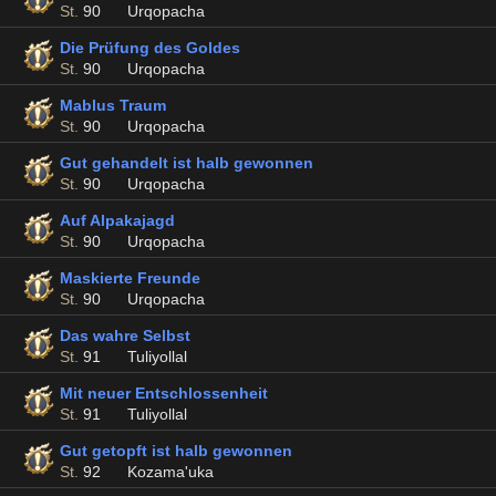
St.
90
Urqopacha
Die Prüfung des Goldes
St.
90
Urqopacha
Mablus Traum
St.
90
Urqopacha
Gut gehandelt ist halb gewonnen
St.
90
Urqopacha
Auf Alpakajagd
St.
90
Urqopacha
Maskierte Freunde
St.
90
Urqopacha
Das wahre Selbst
St.
91
Tuliyollal
Mit neuer Entschlossenheit
St.
91
Tuliyollal
Gut getopft ist halb gewonnen
St.
92
Kozama'uka