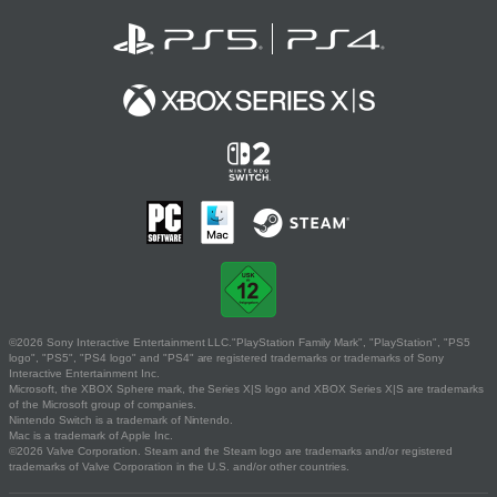
©2026 Sony Interactive Entertainment LLC."PlayStation Family Mark", "PlayStation", "PS5
logo", "PS5", "PS4 logo" and "PS4" are registered trademarks or trademarks of Sony
Interactive Entertainment Inc.
Microsoft, the XBOX Sphere mark, the Series X|S logo and XBOX Series X|S are trademarks
of the Microsoft group of companies.
Nintendo Switch is a trademark of Nintendo.
Mac is a trademark of Apple Inc.
©2026 Valve Corporation. Steam and the Steam logo are trademarks and/or registered
trademarks of Valve Corporation in the U.S. and/or other countries.