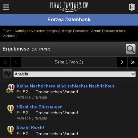
Eorzea-Datenbank
Filter: |
Aufträge>Nebenaufträge>Aufträge Dravania
| Areal:
Dravanisches
Vorland
|
Ergebnisse
(
58
Treffer)
Seite 1 (von 2)
Keine Nachrichten sind schlechte Nachrichten
St.
52
Dravanisches Vorland
Aufträge Dravania
Hässliche Blutsauger
St.
52
Dravanisches Vorland
Aufträge Dravania
Kweh! Kweh!
St.
52
Dravanisches Vorland