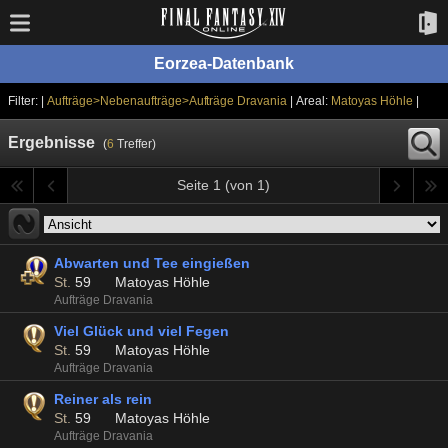
Eorzea-Datenbank
Filter: |
Aufträge>Nebenaufträge>Aufträge Dravania
| Areal:
Matoyas Höhle
|
Ergebnisse
(
6
Treffer)
Seite 1 (von 1)
Abwarten und Tee eingießen
St.
59
Matoyas Höhle
Aufträge Dravania
Viel Glück und viel Fegen
St.
59
Matoyas Höhle
Aufträge Dravania
Reiner als rein
St.
59
Matoyas Höhle
Aufträge Dravania