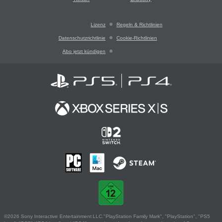
Lizenz
Regeln & Richtlinien
Datenschutzrichtlinie
Cookie-Richtlinien
Abo jetzt kündigen
©2026 Sony Interactive Entertainment LLC."PlayStation Family Mark", "PlayStation", "PS5