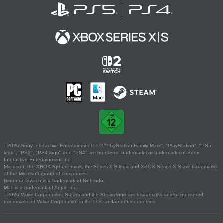
©2026 Sony Interactive Entertainment LLC."PlayStation Family Mark", "PlayStation", "PS5
logo", "PS5", "PS4 logo" and "PS4" are registered trademarks or trademarks of Sony
Interactive Entertainment Inc.
Microsoft, the XBOX Sphere mark, the Series X|S logo and XBOX Series X|S are trademarks
of the Microsoft group of companies.
Nintendo Switch is a trademark of Nintendo.
Mac is a trademark of Apple Inc.
©2026 Valve Corporation. Steam and the Steam logo are trademarks and/or registered
trademarks of Valve Corporation in the U.S. and/or other countries.