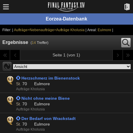
Eorzea-Datenbank
Filter: |
Aufträge>Nebenaufträge>Aufträge Kholusia
| Areal:
Eulmore
|
Ergebnisse
(
14
Treffer)
Seite 1 (von 1)
 Herzschmerz im Bienenstock
St.
70
Eulmore
Aufträge Kholusia
 Nicht ohne meine Biene
St.
70
Eulmore
Aufträge Kholusia
 Der Bedarf von Wrackstadt
St.
70
Eulmore
Aufträge Kholusia