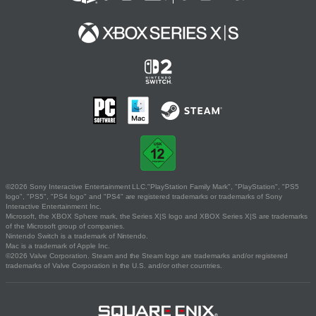
©2026 Sony Interactive Entertainment LLC."PlayStation Family Mark", "PlayStation", "PS5
logo", "PS5", "PS4 logo" and "PS4" are registered trademarks or trademarks of Sony
Interactive Entertainment Inc.
Microsoft, the XBOX Sphere mark, the Series X|S logo and XBOX Series X|S are trademarks
of the Microsoft group of companies.
Nintendo Switch is a trademark of Nintendo.
Mac is a trademark of Apple Inc.
©2026 Valve Corporation. Steam and the Steam logo are trademarks and/or registered
trademarks of Valve Corporation in the U.S. and/or other countries.