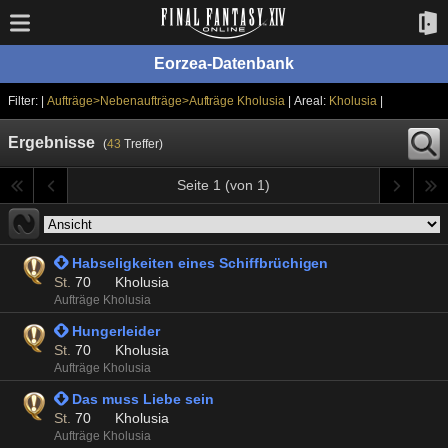
Eorzea-Datenbank
Filter: |
Aufträge>Nebenaufträge>Aufträge Kholusia
| Areal:
Kholusia
|
Ergebnisse
(
43
Treffer)
Seite 1 (von 1)
 Habseligkeiten eines Schiffbrüchigen
St.
70
Kholusia
Aufträge Kholusia
 Hungerleider
St.
70
Kholusia
Aufträge Kholusia
 Das muss Liebe sein
St.
70
Kholusia
Aufträge Kholusia