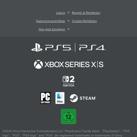
Lizenz
Regeln & Richtlinien
Datenschutzrichtlinie
Cookie-Richtlinien
Abo jetzt kündigen
©2026 Sony Interactive Entertainment LLC."PlayStation Family Mark", "PlayStation", "PS5
logo", "PS5", "PS4 logo" and "PS4" are registered trademarks or trademarks of Sony