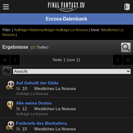
Eorzea-Datenbank
Filter: |
Aufträge>Nebenaufträge>Aufträge La Noscea
| Areal:
Westliches La
Noscea
|
Ergebnisse
(
32
Treffer)
Seite 1 (von 1)
Auf Geheiß der Gilde
St.
10
Westliches La Noscea
Aufträge La Noscea
Alle meine Dodos
St.
12
Westliches La Noscea
Aufträge La Noscea
Freibriefe des Bierhafens
St.
15
Westliches La Noscea