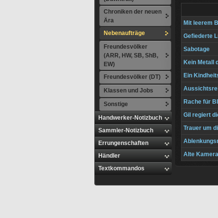
Chroniken der neuen
Ära
Mit leerem 
Nebenaufträge
Gefiederte L
Freundesvölker
Sabotage
(ARR, HW, SB, ShB,
Kein Metall
EW)
Ein Kindhei
Freundesvölker (DT)
Aussichtsrei
Klassen und Jobs
Rache für B
Sonstige
Gil regiert d
Handwerker-Notizbuch
Trauer um d
Sammler-Notizbuch
Ablenkungs
Errungenschaften
Alte Kamer
Händler
Textkommandos