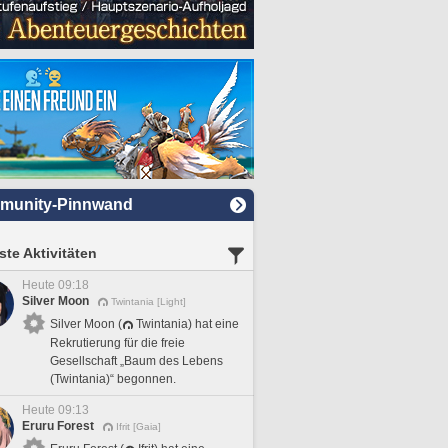
munity-Pinnwand
te Aktivitäten
Heute 09:18
Silver Moon
Twintania [Light]
Silver Moon (
Twintania) hat eine
Rekrutierung für die freie
Gesellschaft „Baum des Lebens
(Twintania)“ begonnen.
Heute 09:13
Eruru Forest
Ifrit [Gaia]