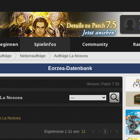
beginnen
Spielinfos
Community
Ra
ufträge
Nebenaufträge
Aufträge La Noscea
Eorzea-Datenbank
Version: Patch 7.55
 La Noscea
s La Noscea
Ergebnisse
1
-
11
von
11
1