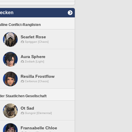
decken
lline Conflict-Ranglisten
Scarlet Rose
Spriggan [Chaos]
Aura Sphere
Zodiark [Light]
Resilla Frostflow
Cerberus [Chaos]
er Staatlichen Gesellschaft
Ot Sad
Gungnir [Elemental]
Fransabelle Chloe