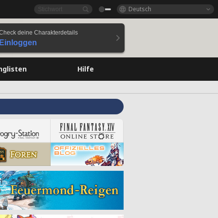
Deutsch
Check deine Charakterdetails
Einloggen
nglisten
Hilfe