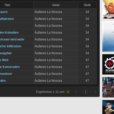
Titel
Areal
Stufe
Bauch
Äußeres La Noscea
34
uftpiraten
Äußeres La Noscea
34
Äußeres La Noscea
34
 den Kobolden
Äußeres La Noscea
34
tstraum wird wahr
Äußeres La Noscea
34
che Infiltration
Äußeres La Noscea
34
laugybal
Äußeres La Noscea
34
ie Welt
Äußeres La Noscea
47
ie Kameraden
Äußeres La Noscea
47
manöver
Äußeres La Noscea
47
aden
Äußeres La Noscea
47
Ergebnisse
1
-
11
von
11
1