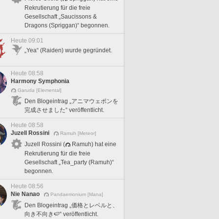
Rekrutierung für die freie
Gesellschaft „Saucissons &
Dragons (Spriggan)“ begonnen.
Heute 09:01
„Yea“ (Raiden) wurde gegründet.
Heute 08:58
Harmony Symphonia
Garuda [Elemental]
Den Blogeintrag „アニマウェポンを
完成させました“ veröffentlicht.
Heute 08:58
Juzell Rossini
Ramuh [Meteor]
Juzell Rossini (
Ramuh) hat eine
Rekrutierung für die freie
Gesellschaft „Tea_party (Ramuh)“
begonnen.
Heute 08:56
Nie Nanao
Pandaemonium [Mana]
Den Blogeintrag „価格とレベルと、
向き不向き🍉“ veröffentlicht.