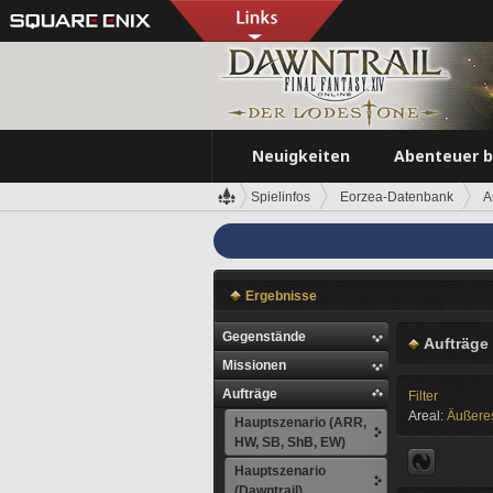
Neuigkeiten
Abenteuer 
Spielinfos
Eorzea-Datenbank
A
Ergebnisse
Gegenstände
Aufträge
Missionen
Aufträge
Filter
Areal:
Äußere
Hauptszenario (ARR,
HW, SB, ShB, EW)
Hauptszenario
(Dawntrail)