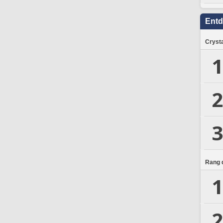
Ent
Crysta
1
2
3
Rang d
1
2