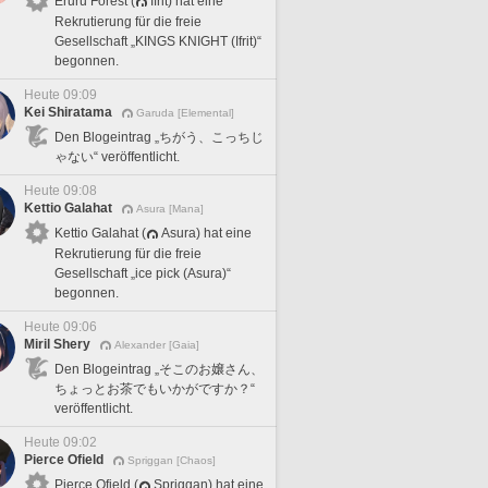
Eruru Forest (
Ifrit) hat eine
Rekrutierung für die freie
Gesellschaft „KINGS KNIGHT (Ifrit)“
begonnen.
Heute 09:09
Kei Shiratama
Garuda [Elemental]
Den Blogeintrag „ちがう、こっちじ
ゃない“ veröffentlicht.
Heute 09:08
Kettio Galahat
Asura [Mana]
Kettio Galahat (
Asura) hat eine
Rekrutierung für die freie
Gesellschaft „ice pick (Asura)“
begonnen.
Heute 09:06
Miril Shery
Alexander [Gaia]
Den Blogeintrag „そこのお嬢さん、
ちょっとお茶でもいかがですか？“
veröffentlicht.
Heute 09:02
Pierce Ofield
Spriggan [Chaos]
Pierce Ofield (
Spriggan) hat eine