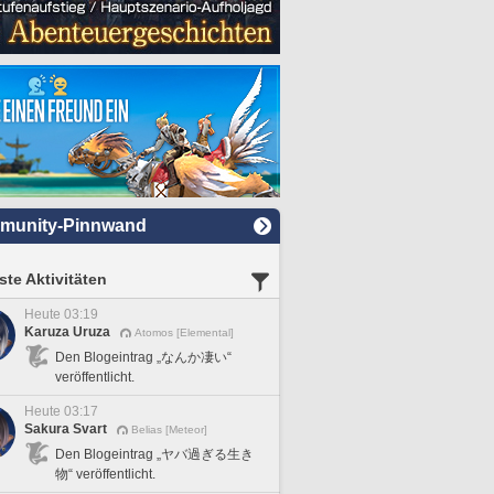
munity-Pinnwand
te Aktivitäten
Heute 03:19
Karuza Uruza
Atomos [Elemental]
Den Blogeintrag „なんか凄い“
veröffentlicht.
Heute 03:17
Sakura Svart
Belias [Meteor]
Den Blogeintrag „ヤバ過ぎる生き
物“ veröffentlicht.