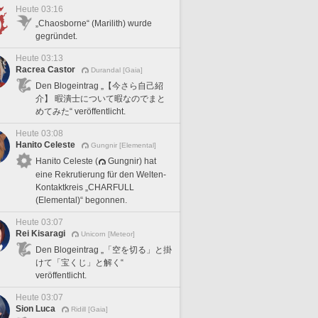
Heute 03:16
„Chaosborne“ (Marilith) wurde
gegründet.
Heute 03:13
Racrea Castor
Durandal [Gaia]
Den Blogeintrag „【今さら自己紹
介】 暇潰士について暇なのでまと
めてみた“ veröffentlicht.
Heute 03:08
Hanito Celeste
Gungnir [Elemental]
Hanito Celeste (
Gungnir) hat
eine Rekrutierung für den Welten-
Kontaktkreis „CHARFULL
(Elemental)“ begonnen.
Heute 03:07
Rei Kisaragi
Unicorn [Meteor]
Den Blogeintrag „「空を切る」と掛
けて「宝くじ」と解く“
veröffentlicht.
Heute 03:07
Sion Luca
Ridill [Gaia]