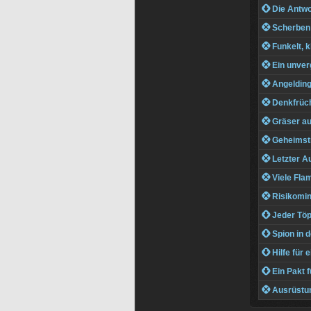
 Die Antwo
 Scherben 
 Funkelt, k
 Ein unver
 Angeldin
 Denkfrüch
 Gräser au
 Geheimstr
 Letzter Au
 Viele Fla
 Risikomin
 Jeder Töp
 Spion in d
 Hilfe für e
 Ein Pakt f
 Ausrüstun