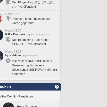
Den Blogeintrag „本当に申し訳な
い。“ veröffentlicht.
Heute 03:05
„Monchi's home“ (Masamune)
wurde gegründet.
Heute 03:05
Rifka Dushane
Excalibur [Primal]
Den Blogeintrag „Fate Grind:
COMPLETE“ veröffentlicht.
Heute 03:03
Iqus Velther
Fenrir [Gaia]
Iqus Velther (
Fenrir) hat eine
Rekrutierung für die freie
Gesellschaft „TEKITORIAN (Fenrir)“
begonnen.
decken
lline Conflict-Ranglisten
Aura Sphere