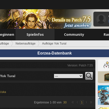
beginnen
Spielinfos
Community
Ra
ufträge
Nebenaufträge
Aufträge Yok Tural
Eorzea-Datenbank
Version: Patch 7.55
Yok Tural
'uka
Ergebnisse
1
-
30
von
30
1