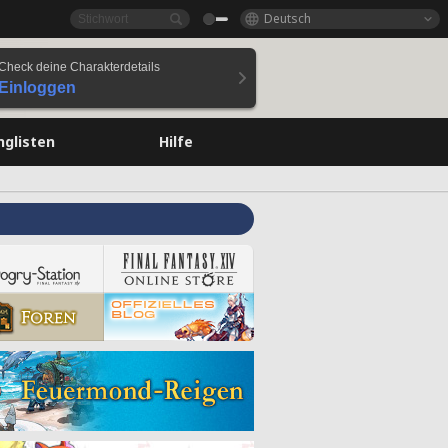
Deutsch
Check deine Charakterdetails
Einloggen
nglisten
Hilfe