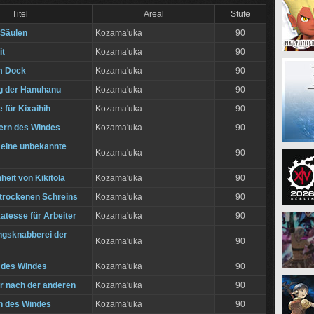
Titel
Areal
Stufe
 Säulen
Kozama'uka
90
it
Kozama'uka
90
m Dock
Kozama'uka
90
g der Hanuhanu
Kozama'uka
90
 für Kixaihih
Kozama'uka
90
ern des Windes
Kozama'uka
90
 eine unbekannte
Kozama'uka
90
eit von Kikitola
Kozama'uka
90
trockenen Schreins
Kozama'uka
90
atesse für Arbeiter
Kozama'uka
90
ingsknabberei der
Kozama'uka
90
 des Windes
Kozama'uka
90
r nach der anderen
Kozama'uka
90
n des Windes
Kozama'uka
90