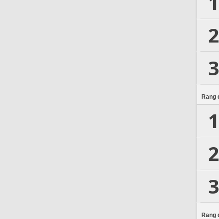
1
2
3
Rang d
1
2
3
Rang d