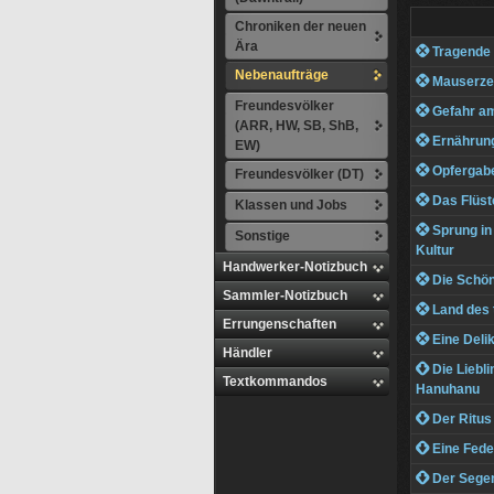
Chroniken der neuen
Ära
 Tragende
Nebenaufträge
 Mauserze
Freundesvölker
 Gefahr a
(ARR, HW, SB, ShB,
 Ernährun
EW)
 Opfergabe
Freundesvölker (DT)
 Das Flüst
Klassen und Jobs
 Sprung in
Sonstige
Kultur
Handwerker-Notizbuch
 Die Schönh
Sammler-Notizbuch
 Land des 
Errungenschaften
 Eine Delik
Händler
 Die Liebl
Textkommandos
Hanuhanu
 Der Ritus
 Eine Fede
 Der Sege