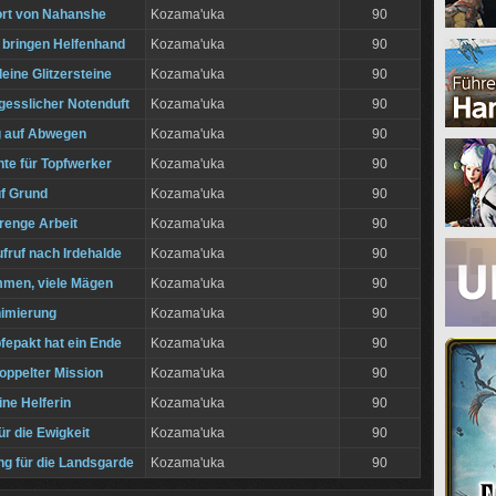
rt von Nahanshe
Kozama'uka
90
bringen Helfenhand
Kozama'uka
90
leine Glitzersteine
Kozama'uka
90
gesslicher Notenduft
Kozama'uka
90
g auf Abwegen
Kozama'uka
90
te für Topfwerker
Kozama'uka
90
f Grund
Kozama'uka
90
enge Arbeit
Kozama'uka
90
fruf nach Irdehalde
Kozama'uka
90
mmen, viele Mägen
Kozama'uka
90
imierung
Kozama'uka
90
fepakt hat ein Ende
Kozama'uka
90
oppelter Mission
Kozama'uka
90
ine Helferin
Kozama'uka
90
ür die Ewigkeit
Kozama'uka
90
g für die Landsgarde
Kozama'uka
90