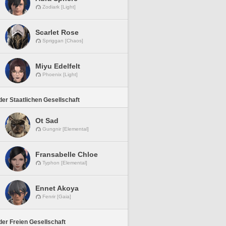
Zodiark [Light]
Scarlet Rose
Spriggan [Chaos]
Miyu Edelfelt
Phoenix [Light]
er Staatlichen Gesellschaft
Ot Sad
Gungnir [Elemental]
Fransabelle Chloe
Typhon [Elemental]
Ennet Akoya
Fenrir [Gaia]
er Freien Gesellschaft