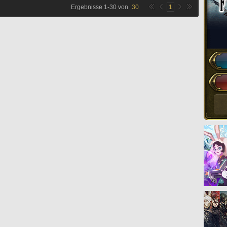
Ergebnisse
1
-
30
von
30
1