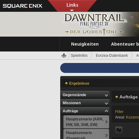
Neuigkeiten
Abenteuer 
Spielinfos
Eorzea-Datenbank
A
Ergebnisse
Gegenstände
Aufträge 
Missionen
Aufträge
Filter
Areal:
Kozama
Hauptszenario (ARR,
HW, SB, ShB, EW)
Hauptszenario
(Dawntrail)