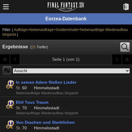
Eorzea-Datenbank
Filter: |
Aufträge>Nebenaufträge>Sonderinhalte>Nebenaufträge Wiederaufbau
Ishgards
|
Ergebnisse
(
25
Treffer)
Seite 1 (von 1)
In seinen Adern fließen Lieder
St.
60
Himmelsstadt
Nebenaufträge Wiederaufbau Ishgards
Ehll Tous Traum
St.
70
Himmelsstadt
Nebenaufträge Wiederaufbau Ishgards
Von Drachen und Sterblichen
St.
70
Himmelsstadt