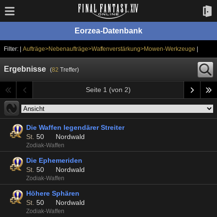
Eorzea-Datenbank
Filter: |
Aufträge>Nebenaufträge>Waffenverstärkung>Mowen-Werkzeuge
|
Ergebnisse
(
82
Treffer)
Seite 1 (von 2)
Die Waffen legendärer Streiter
St.
50
Nordwald
Zodiak-Waffen
Die Ephemeriden
St.
50
Nordwald
Zodiak-Waffen
Höhere Sphären
St.
50
Nordwald
Zodiak-Waffen