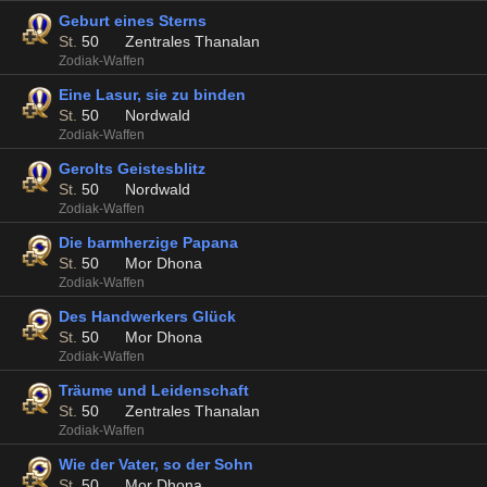
Geburt eines Sterns
St.
50
Zentrales Thanalan
Zodiak-Waffen
Eine Lasur, sie zu binden
St.
50
Nordwald
Zodiak-Waffen
Gerolts Geistesblitz
St.
50
Nordwald
Zodiak-Waffen
Die barmherzige Papana
St.
50
Mor Dhona
Zodiak-Waffen
Des Handwerkers Glück
St.
50
Mor Dhona
Zodiak-Waffen
Träume und Leidenschaft
St.
50
Zentrales Thanalan
Zodiak-Waffen
Wie der Vater, so der Sohn
St.
50
Mor Dhona