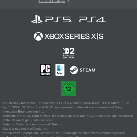
Abo jetzt kündigen
©2026 Sony Interactive Entertainment LLC."PlayStation Family Mark", "PlayStation", "PS5
logo", "PS5", "PS4 logo" and "PS4" are registered trademarks or trademarks of Sony
Interactive Entertainment Inc.
Microsoft, the XBOX Sphere mark, the Series X|S logo and XBOX Series X|S are trademarks
of the Microsoft group of companies.
Nintendo Switch is a trademark of Nintendo.
Mac is a trademark of Apple Inc.
©2026 Valve Corporation. Steam and the Steam logo are trademarks and/or registered