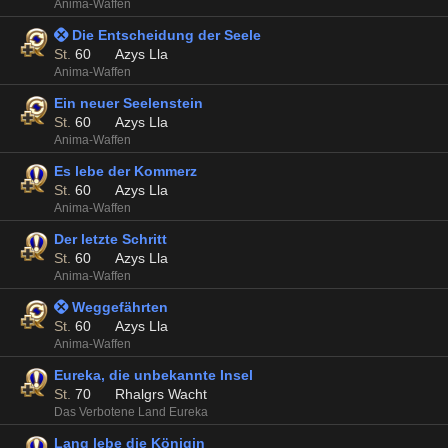
Anima-Waffen
 Die Entscheidung der Seele
St.
60
Azys Lla
Anima-Waffen
Ein neuer Seelenstein
St.
60
Azys Lla
Anima-Waffen
Es lebe der Kommerz
St.
60
Azys Lla
Anima-Waffen
Der letzte Schritt
St.
60
Azys Lla
Anima-Waffen
 Weggefährten
St.
60
Azys Lla
Anima-Waffen
Eureka, die unbekannte Insel
St.
70
Rhalgrs Wacht
Das Verbotene Land Eureka
Lang lebe die Königin