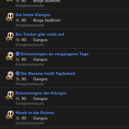
St.
80
Bozja-Südfront
Königinnenwache
Die letzte Königin
St.
80
Bozja-Südfront
Königinnenwache
Ein Trinker gibt nicht auf
St.
80
Gangos
Königinnenwache
 Erinnerungen an vergangene Tage
St.
80
Gangos
Königinnenwache
 Die Maxime heißt Tapferkeit
St.
80
Gangos
Königinnenwache
Erinnerungen der Königin
St.
80
Gangos
Königinnenwache
Hinab in die Ruinen
St.
80
Gangos
Königinnenwache