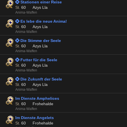
 Stationen einer Reise
St.
60
Azys Lla
Anima-Waffen
 Es lebe die neue Anima!
St.
60
Azys Lla
Anima-Waffen
 Die Stimme der Seele
St.
60
Azys Lla
Anima-Waffen
 Futter für die Seele
St.
60
Azys Lla
Anima-Waffen
 Die Zukunft der Seele
St.
60
Azys Lla
Anima-Waffen
Im Dienste Amphelices
St.
60
Frohehalde
Anima-Waffen
Im Dienste Angelets
St.
60
Frohehalde