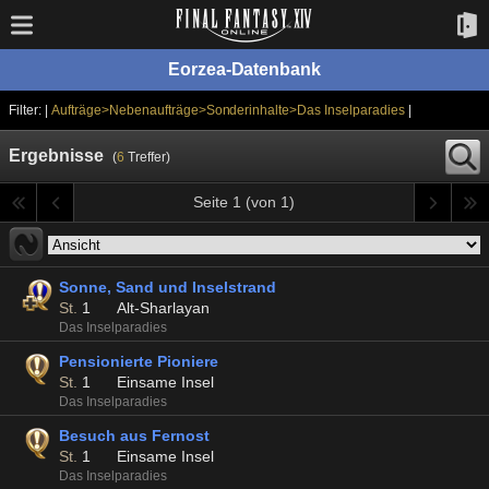
Eorzea-Datenbank
Filter: |
Aufträge>Nebenaufträge>Sonderinhalte>Das Inselparadies
|
Ergebnisse
(
6
Treffer)
Seite 1 (von 1)
Sonne, Sand und Inselstrand
St.
1
Alt-Sharlayan
Das Inselparadies
Pensionierte Pioniere
St.
1
Einsame Insel
Das Inselparadies
Besuch aus Fernost
St.
1
Einsame Insel
Das Inselparadies