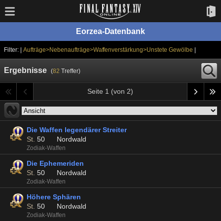
Eorzea-Datenbank
Filter: |
Aufträge>Nebenaufträge>Waffenverstärkung>Unstete Gewölbe
|
Ergebnisse
(
82
Treffer)
Seite 1 (von 2)
Die Waffen legendärer Streiter
St.
50
Nordwald
Zodiak-Waffen
Die Ephemeriden
St.
50
Nordwald
Zodiak-Waffen
Höhere Sphären
St.
50
Nordwald
Zodiak-Waffen