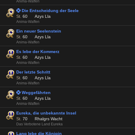
Anima-Waffen
 Die Entscheidung der Seele
St.
60
Azys Lla
Anima-Waffen
Ein neuer Seelenstein
St.
60
Azys Lla
Anima-Waffen
Es lebe der Kommerz
St.
60
Azys Lla
Anima-Waffen
Der letzte Schritt
St.
60
Azys Lla
Anima-Waffen
 Weggefährten
St.
60
Azys Lla
Anima-Waffen
Eureka, die unbekannte Insel
St.
70
Rhalgrs Wacht
Das Verbotene Land Eureka
Lang lebe die Königin