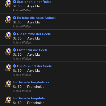
 Stationen einer Reise
St.
60
Azys Lla
Anima-Waffen
 Es lebe die neue Anima!
St.
60
Azys Lla
Anima-Waffen
 Die Stimme der Seele
St.
60
Azys Lla
Anima-Waffen
 Futter für die Seele
St.
60
Azys Lla
Anima-Waffen
 Die Zukunft der Seele
St.
60
Azys Lla
Anima-Waffen
Im Dienste Amphelices
St.
60
Frohehalde
Anima-Waffen
Im Dienste Angelets
St.
60
Frohehalde