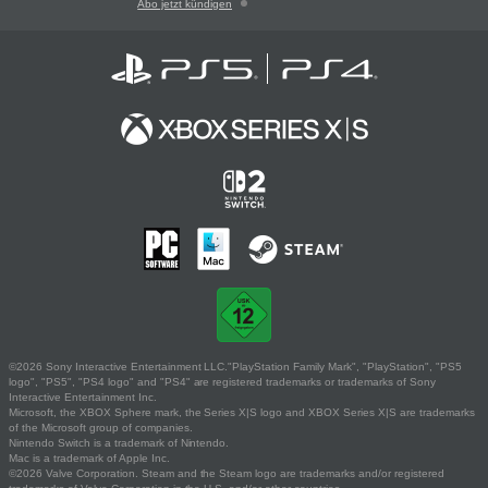
Abo jetzt kündigen
©2026 Sony Interactive Entertainment LLC."PlayStation Family Mark", "PlayStation", "PS5
logo", "PS5", "PS4 logo" and "PS4" are registered trademarks or trademarks of Sony
Interactive Entertainment Inc.
Microsoft, the XBOX Sphere mark, the Series X|S logo and XBOX Series X|S are trademarks
of the Microsoft group of companies.
Nintendo Switch is a trademark of Nintendo.
Mac is a trademark of Apple Inc.
©2026 Valve Corporation. Steam and the Steam logo are trademarks and/or registered