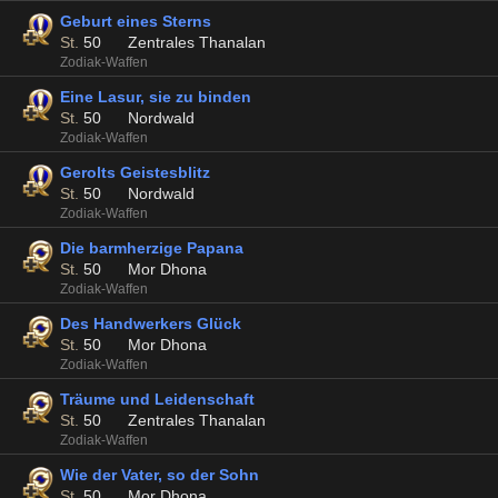
Geburt eines Sterns
St.
50
Zentrales Thanalan
Zodiak-Waffen
Eine Lasur, sie zu binden
St.
50
Nordwald
Zodiak-Waffen
Gerolts Geistesblitz
St.
50
Nordwald
Zodiak-Waffen
Die barmherzige Papana
St.
50
Mor Dhona
Zodiak-Waffen
Des Handwerkers Glück
St.
50
Mor Dhona
Zodiak-Waffen
Träume und Leidenschaft
St.
50
Zentrales Thanalan
Zodiak-Waffen
Wie der Vater, so der Sohn
St.
50
Mor Dhona