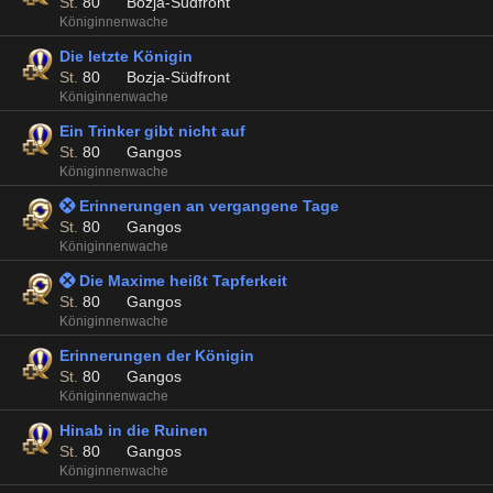
St.
80
Bozja-Südfront
Königinnenwache
Die letzte Königin
St.
80
Bozja-Südfront
Königinnenwache
Ein Trinker gibt nicht auf
St.
80
Gangos
Königinnenwache
 Erinnerungen an vergangene Tage
St.
80
Gangos
Königinnenwache
 Die Maxime heißt Tapferkeit
St.
80
Gangos
Königinnenwache
Erinnerungen der Königin
St.
80
Gangos
Königinnenwache
Hinab in die Ruinen
St.
80
Gangos
Königinnenwache