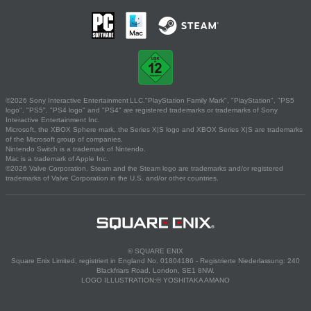
©2026 Sony Interactive Entertainment LLC."PlayStation Family Mark", "PlayStation", "PS5
logo", "PS5", "PS4 logo" and "PS4" are registered trademarks or trademarks of Sony
Interactive Entertainment Inc.
Microsoft, the XBOX Sphere mark, the Series X|S logo and XBOX Series X|S are trademarks
of the Microsoft group of companies.
Nintendo Switch is a trademark of Nintendo.
Mac is a trademark of Apple Inc.
©2026 Valve Corporation. Steam and the Steam logo are trademarks and/or registered
trademarks of Valve Corporation in the U.S. and/or other countries.
© SQUARE ENIX
Square Enix Limited, registriert in England No. 01804186 - Registrierte Niederlassung: 240
Blackfriars Road, London, SE1 8NW.
LOGO ILLUSTRATION:© YOSHITAKA AMANO