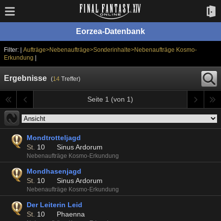
Eorzea-Datenbank
Filter: |
Aufträge>Nebenaufträge>Sonderinhalte>Nebenaufträge Kosmo-
Erkundung
|
Ergebnisse
(
14
Treffer)
Seite 1 (von 1)
Mondtrotteljagd
St.
10
Sinus Ardorum
Nebenaufträge Kosmo-Erkundung
Mondhasenjagd
St.
10
Sinus Ardorum
Nebenaufträge Kosmo-Erkundung
Der Leiterin Leid
St.
10
Phaenna