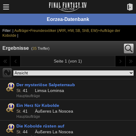
Eorzea-Datenbank
Filter: |
Aufträge>Freundesvölker (ARR, HW, SB, ShB, EW)>Aufträge der
Kobolde
|
Ergebnisse
(
35
Treffer)
Seite 1 (von 1)
Der mysteriöse Salpeterraub
St.
41
Limsa Lominsa
Hauptaufträge
Ein Herz für Kobolde
St.
41
Äußeres La Noscea
Hauptaufträge
Die Kobolde rüsten auf
St.
44
Äußeres La Noscea