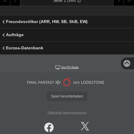
Seite 1 (von 1)
Freundesvölker (ARR, HW, SB, ShB, EW)
Aufträge
Eorzea-Datenbank
Zur PC-Seite
Spiel herunterladen
Offizielle Informationen