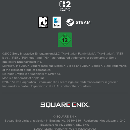
©2026 Sony Interactive Entertainment LLC."PlayStation Family Mark", "PlayStation", "PS5
logo", "PS5", "PS4 logo" and "PS4" are registered trademarks or trademarks of Sony
Interactive Entertainment Inc.
Microsoft, the XBOX Sphere mark, the Series X|S logo and XBOX Series X|S are trademarks
of the Microsoft group of companies.
Nintendo Switch is a trademark of Nintendo.
Mac is a trademark of Apple Inc.
©2026 Valve Corporation. Steam and the Steam logo are trademarks and/or registered
trademarks of Valve Corporation in the U.S. and/or other countries.
© SQUARE ENIX
Square Enix Limited, registriert in England No. 01804186 - Registrierte Niederlassung: 240
Blackfriars Road, London, SE1 8NW.
LOGO ILLUSTRATION:© YOSHITAKA AMANO