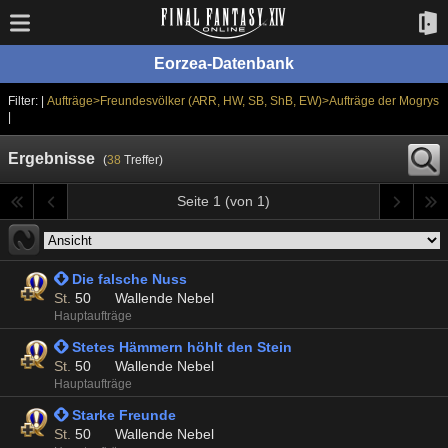
Eorzea-Datenbank
Filter: |
Aufträge>Freundesvölker (ARR, HW, SB, ShB, EW)>Aufträge der Mogrys
|
Ergebnisse
(
38
Treffer)
Seite 1 (von 1)
 Die falsche Nuss
St.
50
Wallende Nebel
Hauptaufträge
 Stetes Hämmern höhlt den Stein
St.
50
Wallende Nebel
Hauptaufträge
 Starke Freunde
St.
50
Wallende Nebel