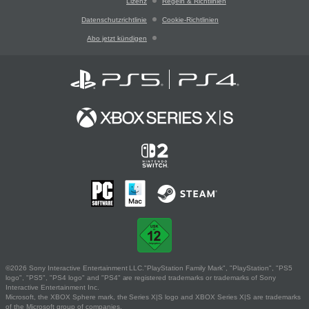
Lizenz
Regeln & Richtlinien
Datenschutzrichtlinie
Cookie-Richtlinien
Abo jetzt kündigen
©2026 Sony Interactive Entertainment LLC."PlayStation Family Mark", "PlayStation", "PS5
logo", "PS5", "PS4 logo" and "PS4" are registered trademarks or trademarks of Sony
Interactive Entertainment Inc.
Microsoft, the XBOX Sphere mark, the Series X|S logo and XBOX Series X|S are trademarks
of the Microsoft group of companies.