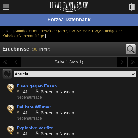
Eorzea-Datenbank
Filter: |
Aufträge>Freundesvölker (ARR, HW, SB, ShB, EW)>Aufträge der
Kobolde>Nebenaufträge
|
Ergebnisse
(
30
Treffer)
Seite 1 (von 1)
Eisen gegen Essen
St.
41
Äußeres La Noscea
Nebenaufträge
Delikate Würmer
St.
41
Äußeres La Noscea
Nebenaufträge
Explosive Vorräte
St.
41
Äußeres La Noscea