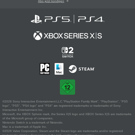
Abo jetzt kündigen
©2026 Sony Interactive Entertainment LLC."PlayStation Family Mark", "PlayStation", "PS5
logo", "PS5", "PS4 logo" and "PS4" are registered trademarks or trademarks of Sony
Interactive Entertainment Inc.
Microsoft, the XBOX Sphere mark, the Series X|S logo and XBOX Series X|S are trademarks
of the Microsoft group of companies.
Nintendo Switch is a trademark of Nintendo.
Mac is a trademark of Apple Inc.
©2026 Valve Corporation. Steam and the Steam logo are trademarks and/or registered