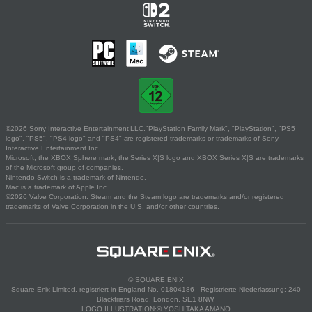
©2026 Sony Interactive Entertainment LLC."PlayStation Family Mark", "PlayStation", "PS5
logo", "PS5", "PS4 logo" and "PS4" are registered trademarks or trademarks of Sony
Interactive Entertainment Inc.
Microsoft, the XBOX Sphere mark, the Series X|S logo and XBOX Series X|S are trademarks
of the Microsoft group of companies.
Nintendo Switch is a trademark of Nintendo.
Mac is a trademark of Apple Inc.
©2026 Valve Corporation. Steam and the Steam logo are trademarks and/or registered
trademarks of Valve Corporation in the U.S. and/or other countries.
© SQUARE ENIX
Square Enix Limited, registriert in England No. 01804186 - Registrierte Niederlassung: 240
Blackfriars Road, London, SE1 8NW.
LOGO ILLUSTRATION:© YOSHITAKA AMANO