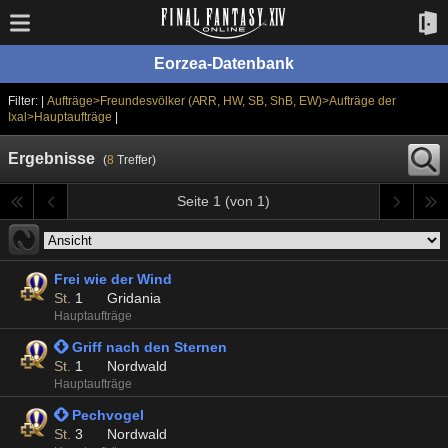
Eorzea-Datenbank
Filter: |
Aufträge>Freundesvölker (ARR, HW, SB, ShB, EW)>Aufträge der
Ixal>Hauptaufträge
|
Ergebnisse
(
8
Treffer)
Seite 1 (von 1)
Frei wie der Wind
St.
1
Gridania
Hauptaufträge
 Griff nach den Sternen
St.
1
Nordwald
Hauptaufträge
 Pechvogel
St.
3
Nordwald