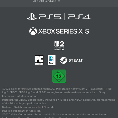
Abo jetzt kündigen
©2026 Sony Interactive Entertainment LLC."PlayStation Family Mark", "PlayStation", "PS5
logo", "PS5", "PS4 logo" and "PS4" are registered trademarks or trademarks of Sony
Interactive Entertainment Inc.
Microsoft, the XBOX Sphere mark, the Series X|S logo and XBOX Series X|S are trademarks
of the Microsoft group of companies.
Nintendo Switch is a trademark of Nintendo.
Mac is a trademark of Apple Inc.
©2026 Valve Corporation. Steam and the Steam logo are trademarks and/or registered