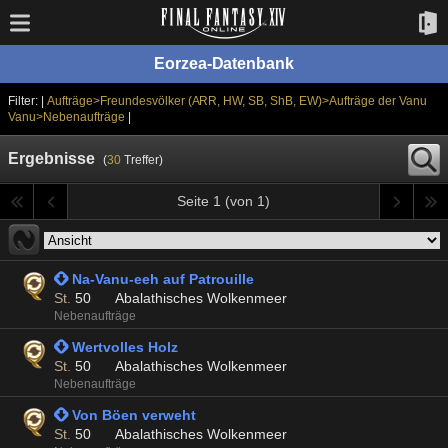
Eorzea-Datenbank
Filter: |
Aufträge>Freundesvölker (ARR, HW, SB, ShB, EW)>Aufträge der Vanu
Vanu>Nebenaufträge
|
Ergebnisse
(
30
Treffer)
Seite 1 (von 1)
 Na-Vanu-eeh auf Patrouille
St.
50
Abalathisches Wolkenmeer
Nebenaufträge
 Wertvolles Holz
St.
50
Abalathisches Wolkenmeer
Nebenaufträge
 Von Böen verweht
St.
50
Abalathisches Wolkenmeer