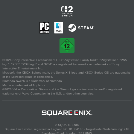
©2026 Sony Interactive Entertainment LLC."PlayStation Family Mark", "PlayStation", "PS5
logo", "PS5", "PS4 logo" and "PS4" are registered trademarks or trademarks of Sony
Interactive Entertainment Inc.
Microsoft, the XBOX Sphere mark, the Series X|S logo and XBOX Series X|S are trademarks
of the Microsoft group of companies.
Nintendo Switch is a trademark of Nintendo.
Mac is a trademark of Apple Inc.
©2026 Valve Corporation. Steam and the Steam logo are trademarks and/or registered
trademarks of Valve Corporation in the U.S. and/or other countries.
© SQUARE ENIX
Square Enix Limited, registriert in England No. 01804186 - Registrierte Niederlassung: 240
Blackfriars Road, London, SE1 8NW.