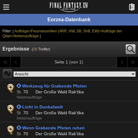
Eorzea-Datenbank
Filter: |
Aufträge>Freundesvölker (ARR, HW, SB, ShB, EW)>Aufträge der
Qitari>Nebenaufträge
|
Ergebnisse
(
28
Treffer)
Seite 1 (von 1)
 Werkzeug für Grabende Pfoten
St.
70
Der Große Wald Rak'tika
Nebenaufträge
 Licht in Dunkelwelt
St.
70
Der Große Wald Rak'tika
Nebenaufträge
 Wenn Grabende Pfoten ruhen
St.
70
Der Große Wald Rak'tika