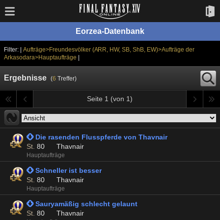
Eorzea-Datenbank
Filter: |
Aufträge>Freundesvölker (ARR, HW, SB, ShB, EW)>Aufträge der
Arkasodara>Hauptaufträge
|
Ergebnisse
(
6
Treffer)
Seite 1 (von 1)
 Die rasenden Flusspferde von Thavnair
St.
80
Thavnair
Hauptaufträge
 Schneller ist besser
St.
80
Thavnair
Hauptaufträge
 Sauryamäßig schlecht gelaunt
St.
80
Thavnair